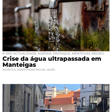
A VER
,
ACTUALIDADE
,
AGENDA
,
DESTAQUE
,
MANTEIGAS
,
REGIÃO
Crise da água ultrapassada em
Manteigas
AGOSTO 6, 2026
15:11
JOAO MIGUEL ALVES