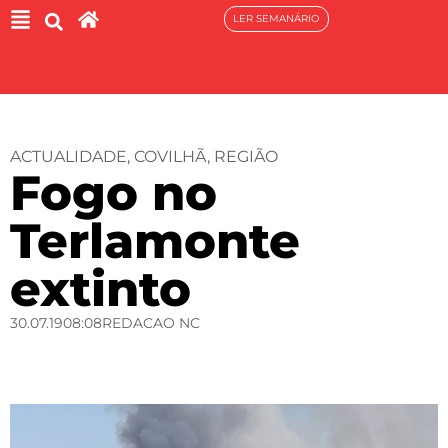
LER SEMANÁRIO
ACTUALIDADE
,
COVILHÃ
,
REGIÃO
Fogo no
Terlamonte
extinto
30.07.19
08:08
REDACAO NC