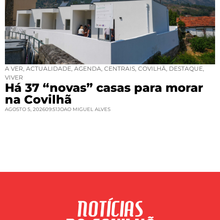
A VER
,
ACTUALIDADE
,
AGENDA
,
CENTRAIS
,
COVILHÃ
,
DESTAQUE
,
VIVER
Há 37 “novas” casas para morar
na Covilhã
AGOSTO 5, 2026
09:51
JOAO MIGUEL ALVES