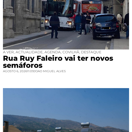
A VER
,
ACTUALIDADE
,
AGENDA
,
COVILHÃ
,
DESTAQUE
Rua Ruy Faleiro vai ter novos
semáforos
AGOSTO 6, 2026
11:09
JOAO MIGUEL ALVES