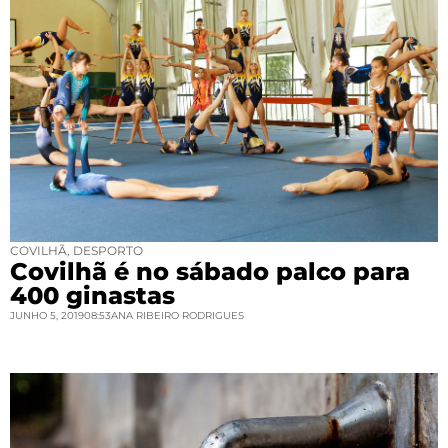
COVILHÃ
,
DESPORTO
Covilhã é no sábado palco para
400 ginastas
JUNHO 5, 2019
08:53
ANA RIBEIRO RODRIGUES