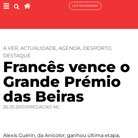
LER SEMANÁRIO
A VER
,
ACTUALIDADE
,
AGENDA
,
DESPORTO
,
DESTAQUE
Francês vence o
Grande Prémio
das Beiras
26.05.25
10:51
REDACAO NC
Alexis Guérin, da Anicolor, ganhou última etapa,