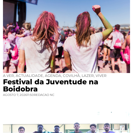
A VER
,
ACTUALIDADE
,
AGENDA
,
COVILHÃ
,
LAZER
,
VIVER
Festival da Juventude na
Boidobra
AGOSTO 7, 2026
11:50
REDACAO NC