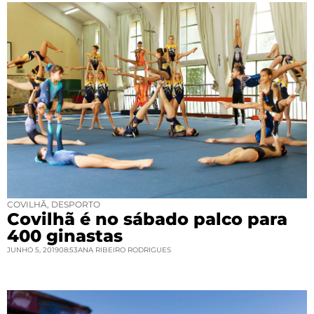
COVILHÃ
,
DESPORTO
Covilhã é no sábado palco para
400 ginastas
JUNHO 5, 2019
08:53
ANA RIBEIRO RODRIGUES