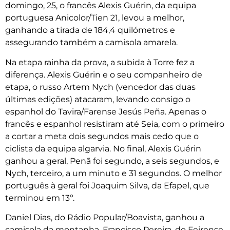
domingo, 25, o francês Alexis Guérin, da equipa
portuguesa Anicolor/Tien 21, levou a melhor,
ganhando a tirada de 184,4 quilómetros e
assegurando também a camisola amarela.
Na etapa rainha da prova, a subida à Torre fez a
diferença. Alexis Guérin e o seu companheiro de
etapa, o russo Artem Nych (vencedor das duas
últimas edições) atacaram, levando consigo o
espanhol do Tavira/Farense Jesús Peña. Apenas o
francês e espanhol resistiram até Seia, com o primeiro
a cortar a meta dois segundos mais cedo que o
ciclista da equipa algarvia. No final, Alexis Guérin
ganhou a geral, Penã foi segundo, a seis segundos, e
Nych, terceiro, a um minuto e 31 segundos. O melhor
português à geral foi Joaquim Silva, da Efapel, que
terminou em 13º.
Daniel Dias, do Rádio Popular/Boavista, ganhou a
camisola da montanha, Francisco Pereira, do Feirense,