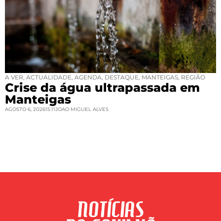
A VER
,
ACTUALIDADE
,
AGENDA
,
DESTAQUE
,
MANTEIGAS
,
REGIÃO
Crise da água ultrapassada em
Manteigas
AGOSTO 6, 2026
15:11
JOAO MIGUEL ALVES