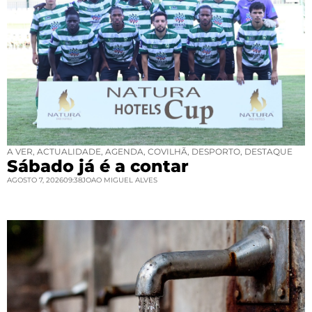
A VER
,
ACTUALIDADE
,
AGENDA
,
COVILHÃ
,
DESPORTO
,
DESTAQUE
Sábado já é a contar
AGOSTO 7, 2026
09:38
JOAO MIGUEL ALVES