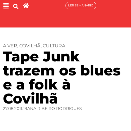
LER SEMANÁRIO
A VER
,
COVILHÃ
,
CULTURA
Tape Junk
trazem os blues
e a folk à
Covilhã
27.08.20
11:19
ANA RIBEIRO RODRIGUES