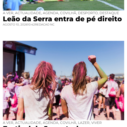
A VER
,
ACTUALIDADE
,
AGENDA
,
COVILHÃ
,
DESPORTO
,
DESTAQUE
Leão da Serra entra de pé direito
AGOSTO 10, 2026
10:42
REDACAO NC
A VER
,
ACTUALIDADE
,
AGENDA
,
COVILHÃ
,
LAZER
,
VIVER