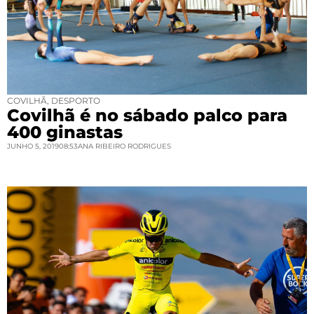
COVILHÃ
,
DESPORTO
Covilhã é no sábado palco para
400 ginastas
JUNHO 5, 2019
08:53
ANA RIBEIRO RODRIGUES