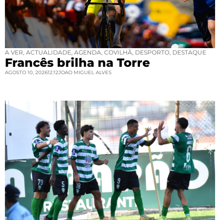
A VER
,
ACTUALIDADE
,
AGENDA
,
COVILHÃ
,
DESPORTO
,
DESTAQUE
Francês brilha na Torre
AGOSTO 10, 2026
12:12
JOAO MIGUEL ALVES