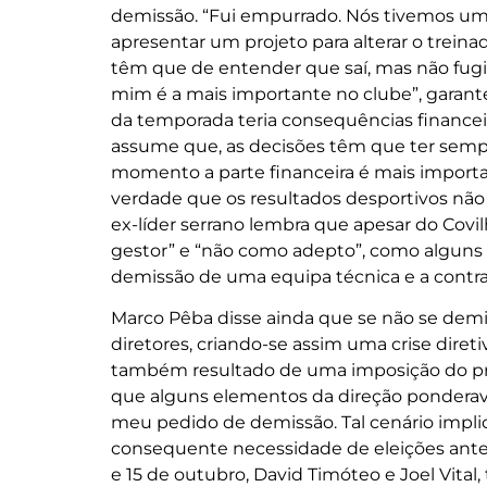
demissão. “Fui empurrado. Nós tivemos uma
apresentar um projeto para alterar o treinado
têm que de entender que saí, mas não fugi.
mim é a mais importante no clube”, garante
da temporada teria consequências financeir
assume que, as decisões têm que ter semp
momento a parte financeira é mais importa
verdade que os resultados desportivos não 
ex-líder serrano lembra que apesar do Cov
gestor” e “não como adepto”, como alguns di
demissão de uma equipa técnica e a contra
Marco Pêba disse ainda que se não se demit
diretores, criando-se assim uma crise diret
também resultado de uma imposição do pró
que alguns elementos da direção ponderav
meu pedido de demissão. Tal cenário implic
consequente necessidade de eleições antec
e 15 de outubro, David Timóteo e Joel Vit