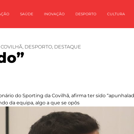
AÇÃO
SAÚDE
INOVAÇÃO
DESPORTO
CULTURA
,
COVILHÃ
,
DESPORTO
,
DESTAQUE
do”
nário do Sporting da Covilhã, afirma ter sido “apunhala
do da equipa, algo a que se opôs