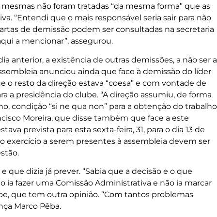
s mesmas não foram tratadas “da mesma forma” que as
iva. “Entendi que o mais responsável seria sair para não
 cartas de demissão podem ser consultadas na secretaria
aqui a mencionar”, assegurou.
a anterior, a existência de outras demissões, a não ser a
sembleia anunciou ainda que face à demissão do líder
ue o resto da direção estava “coesa” e com vontade de
a a presidência do clube. “A direção assumiu, de forma
lho, condição “si ne qua non” para a obtenção do trabalho
rancisco Moreira, que disse também que face a este
tava prevista para esta sexta-feira, 31, para o dia 13 de
o exercício a serem presentes à assembleia devem ser
stão.
que dizia já prever. “Sabia que a decisão e o que
Não ia fazer uma Comissão Administrativa e não ia marcar
lube, que tem outra opinião. “Com tantos problemas
iança Marco Pêba.