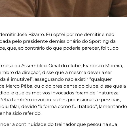
demitir José Bizarro. Eu optei por me demitir e não
ão dada pelo presidente demissionário do Sporting da
be, que, ao contrário do que poderia parecer, foi tudo
a mesa da Assembleia Geral do clube, Francisco Moreira,
bro da direção”, disse que a mesma deveria ser
da é imutável”, assegurando não existir “qualquer
de Marco Pêba, ou o do presidente do clube, disse que a
dido, e que os motivos invocados foram de “natureza
o Pêba também invocou razões profissionais e pessoais,
diu falar, devido “à forma como fui tratado”, lamentando
nha sido referido.
fender a continuidade do treinador que pesou na sua