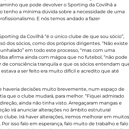
aminho que pode devolver o Sporting da Covilhã a
“Não tenho a mínima dúvida sobre a necessidade de uma
profissionalismo. E nós temos andado a fazer
porting da Covilhã “é o único clube de que sou sócio”,
 dos sócios, como dos próprios dirigentes. “Não existe
“apunhalado” em todo este processo, “mas com uma
Pêba afirma ainda com mágoa que no futebol, “não pode
air de consciência tranquila e que os sócios entendam qu
stava a ser feito era muito difícil e acredito que até
que haveria decisões muito brevemente, num espaço de
ntia que o clube mudará, para melhor. “Fiquei admirado
direção, ainda não tinha visto. Arregaçaram mangas e
eção irá anunciar alterações no âmbito estrutural
o clube. Irá haver alterações, iremos melhorar em muito
Por isso falo em esperança, falo muito de trabalho e falo