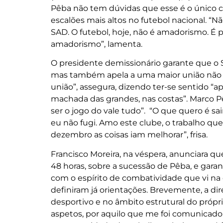
Pêba não tem dúvidas que esse é o único c
escalões mais altos no futebol nacional. 
SAD. O futebol, hoje, não é amadorismo. É 
amadorismo”, lamenta.
O presidente demissionário garante que o S
mas também apela a uma maior união não só
união”, assegura, dizendo ter-se sentido 
machada das grandes, nas costas”. Marco 
ser o jogo do vale tudo”. “O que quero é s
eu não fugi. Amo este clube, o trabalho que e
dezembro as coisas iam melhorar”, frisa.
Francisco Moreira, na véspera, anunciara 
48 horas, sobre a sucessão de Pêba, e gara
com o espírito de combatividade que vi na 
definiram já orientações. Brevemente, a dir
desportivo e no âmbito estrutural do própri
aspetos, por aquilo que me foi comunicado. 