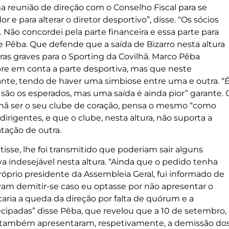
 reunião de direção com o Conselho Fiscal para se
r e para alterar o diretor desportivo”, disse. “Os sócios
 Não concordei pela parte financeira e essa parte para
 Pêba. Que defende que a saída de Bizarro nesta altura
as graves para o Sporting da Covilhã. Marco Pêba
re em conta a parte desportiva, mas que neste
nte, tendo de haver uma simbiose entre uma e outra. “
são os esperados, mas uma saída é ainda pior” garante. 
ilhã ser o seu clube de coração, pensa o mesmo “como
rigentes, e que o clube, nesta altura, não suporta a
tação de outra.
isse, lhe foi transmitido que poderiam sair alguns
iva indesejável nesta altura. “Ainda que o pedido tenha
prio presidente da Assembleia Geral, fui informado de
am demitir-se caso eu optasse por não apresentar o
aria a queda da direção por falta de quórum e a
ipadas” disse Pêba, que revelou que a 10 de setembro,
al, também apresentaram, respetivamente, a demissão do