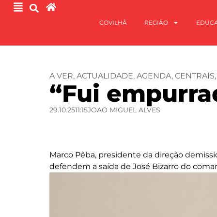
COVILHÃ
REGIÃO
EDUC
A VER
,
ACTUALIDADE
,
AGENDA
,
CENTRAIS
“Fui empurra
29.10.25
11:15
JOAO MIGUEL ALVES
Marco Pêba, presidente da direção demissio
defendem a saída de José Bizarro do coman