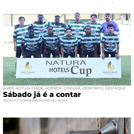
A VER
,
ACTUALIDADE
,
AGENDA
,
COVILHÃ
,
DESPORTO
,
DESTAQUE
Sábado já é a contar
AGOSTO 7, 2026
09:38
JOAO MIGUEL ALVES