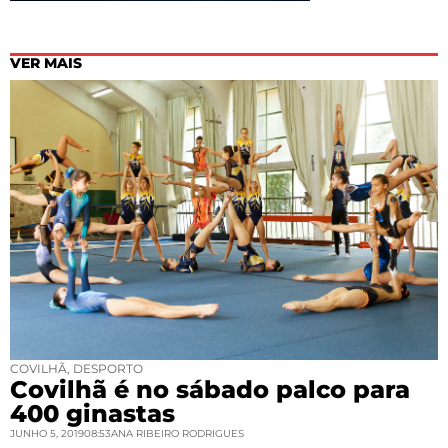
VER MAIS
COVILHÃ
,
DESPORTO
Covilhã é no sábado palco para
400 ginastas
JUNHO 5, 2019
08:53
ANA RIBEIRO RODRIGUES