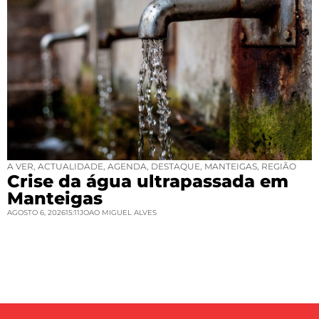
A VER
,
ACTUALIDADE
,
AGENDA
,
DESTAQUE
,
MANTEIGAS
,
REGIÃO
Crise da água ultrapassada em
Manteigas
AGOSTO 6, 2026
15:11
JOAO MIGUEL ALVES