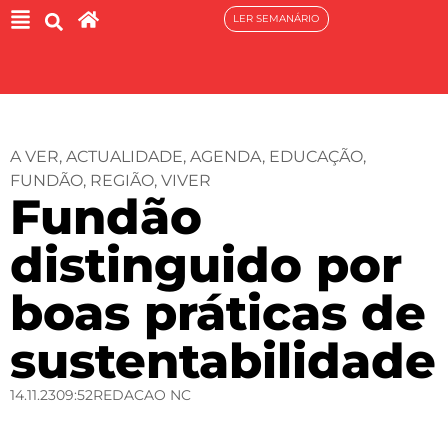
LER SEMANÁRIO
A VER
,
ACTUALIDADE
,
AGENDA
,
EDUCAÇÃO
,
FUNDÃO
,
REGIÃO
,
VIVER
Fundão
distinguido por
boas práticas de
sustentabilidade
14.11.23
09:52
REDACAO NC