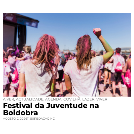
A VER
,
ACTUALIDADE
,
AGENDA
,
COVILHÃ
,
LAZER
,
VIVER
Festival da Juventude na
Boidobra
AGOSTO 7, 2026
11:50
REDACAO NC