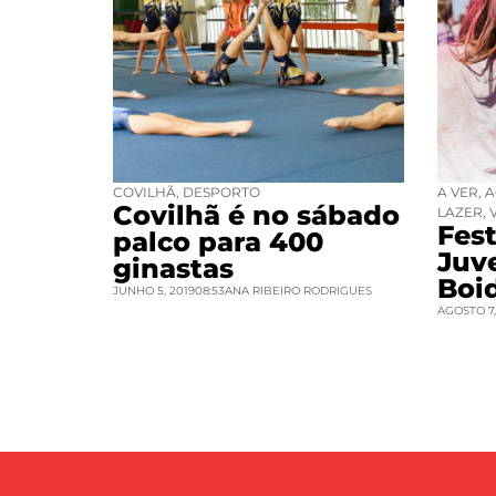
COVILHÃ
,
DESPORTO
A VER
,
A
Covilhã é no sábado
LAZER
,
Fest
palco para 400
Juv
ginastas
Boi
JUNHO 5, 2019
08:53
ANA RIBEIRO RODRIGUES
AGOSTO 7,