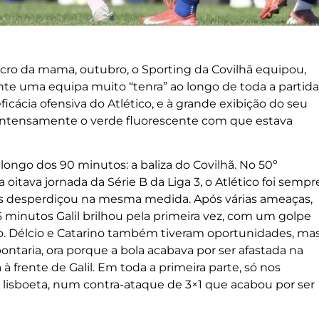
ancro da mama, outubro, o Sporting da Covilhã equipou,
nte uma equipa muito “tenra” ao longo de toda a partida
cácia ofensiva do Atlético, e à grande exibição do seu
r intensamente o verde fluorescente com que estava
longo dos 90 minutos: a baliza do Covilhã. No 50º
 oitava jornada da Série B da Liga 3, o Atlético foi sempr
s desperdiçou na mesma medida. Após várias ameaças,
 minutos Galil brilhou pela primeira vez, com um golpe
io. Délcio e Catarino também tiveram oportunidades, ma
pontaria, ora porque a bola acabava por ser afastada na
à frente de Galil. Em toda a primeira parte, só nos
 lisboeta, num contra-ataque de 3×1 que acabou por ser