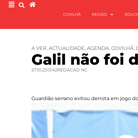
COVILHÃ
REGIÃO
EDUC
A VER
,
ACTUALIDADE
,
AGENDA
,
COVILHÃ
,
Galil não foi 
27.10.25
13:42
REDACAO NC
Guardião serrano evitou derrota em jogo d