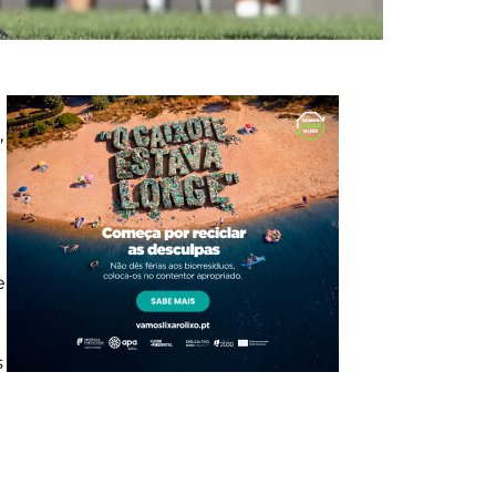
,
e
s