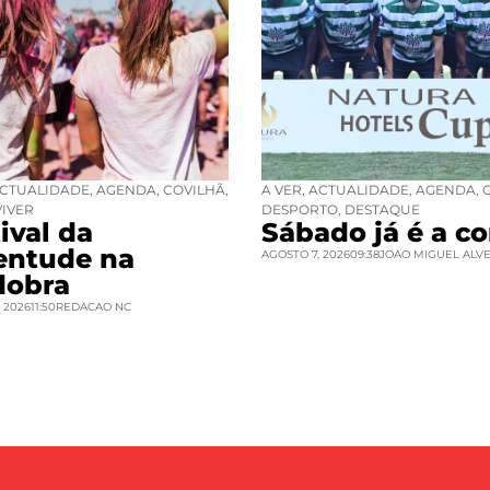
CTUALIDADE
,
AGENDA
,
COVILHÃ
,
A VER
,
ACTUALIDADE
,
AGENDA
,
VIVER
DESPORTO
,
DESTAQUE
ival da
Sábado já é a co
entude na
AGOSTO 7, 2026
09:38
JOAO MIGUEL ALV
dobra
 2026
11:50
REDACAO NC