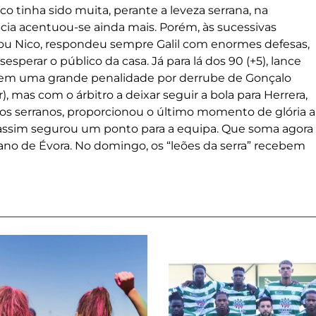
co tinha sido muita, perante a leveza serrana, na
ia acentuou-se ainda mais. Porém, às sucessivas
a ou Nico, respondeu sempre Galil com enormes defesas,
perar o público da casa. Já para lá dos 90 (+5), lance
rem uma grande penalidade por derrube de Gonçalo
r), mas com o árbitro a deixar seguir a bola para Herrera,
 dos serranos, proporcionou o último momento de glória a
 assim segurou um ponto para a equipa. Que soma agora
ano de Évora. No domingo, os “leões da serra” recebem