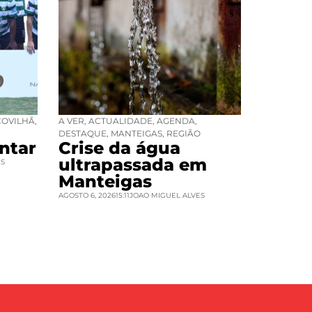
COVILHÃ
,
A VER
,
ACTUALIDADE
,
AGENDA
,
DESTAQUE
,
MANTEIGAS
,
REGIÃO
ntar
Crise da água
ultrapassada em
ES
Manteigas
AGOSTO 6, 2026
15:11
JOAO MIGUEL ALVES