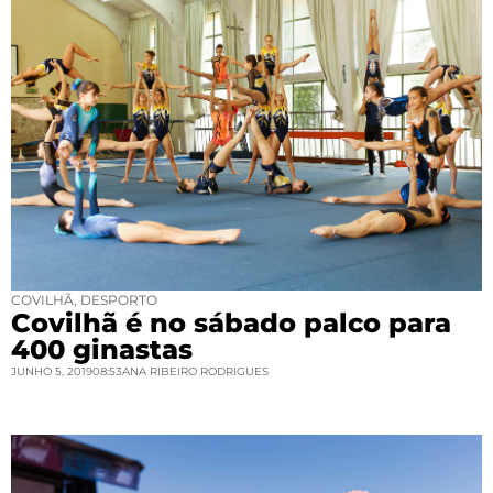
COVILHÃ
,
DESPORTO
Covilhã é no sábado palco para
400 ginastas
JUNHO 5, 2019
08:53
ANA RIBEIRO RODRIGUES