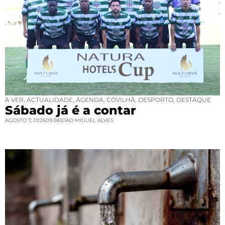
A VER
,
ACTUALIDADE
,
AGENDA
,
COVILHÃ
,
DESPORTO
,
DESTAQUE
Sábado já é a contar
AGOSTO 7, 2026
09:38
JOAO MIGUEL ALVES