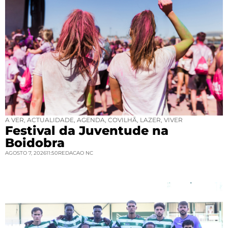
A VER
,
ACTUALIDADE
,
AGENDA
,
COVILHÃ
,
LAZER
,
VIVER
Festival da Juventude na
Boidobra
AGOSTO 7, 2026
11:50
REDACAO NC