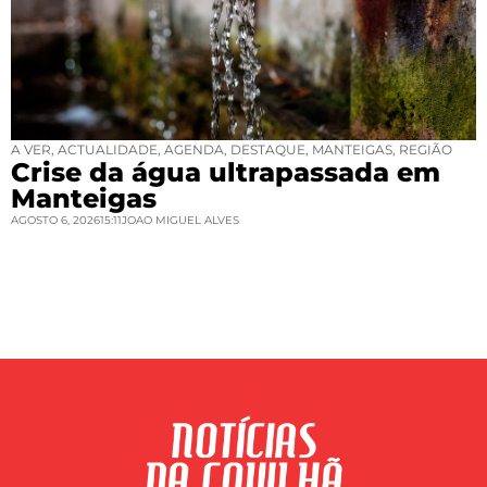
A VER
,
ACTUALIDADE
,
AGENDA
,
DESTAQUE
,
MANTEIGAS
,
REGIÃO
Crise da água ultrapassada em
Manteigas
AGOSTO 6, 2026
15:11
JOAO MIGUEL ALVES