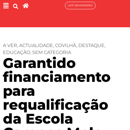
LER SEMANÁRIO
A VER
,
ACTUALIDADE
,
COVILHÃ
,
DESTAQUE
,
EDUCAÇÃO
,
SEM CATEGORIA
Garantido
financiamento
para
requalificação
da Escola