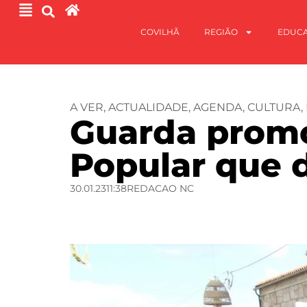
COVILHÃ
REGIÃO
EDUC
A VER
,
ACTUALIDADE
,
AGENDA
,
CULTURA
,
Guarda promov
Popular que 
30.01.23
11:38
REDACAO NC