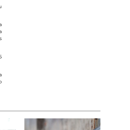
u
a
a
s
5
a
o