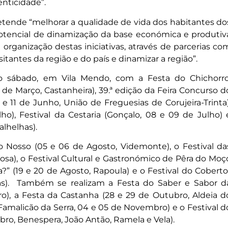
enticidade”.
etende “melhorar a qualidade de vida dos habitantes do
potencial de dinamização da base económica e produtiv
 organização destas iniciativas, através de parcerias co
visitantes da região e do país e dinamizar a região”.
o sábado, em Vila Mendo, com a Festa do Chichorro
de Março, Castanheira), 39.ª edição da Feira Concurso d
e 11 de Junho, União de Freguesias de Corujeira-Trinta)
lho), Festival da Cestaria (Gonçalo, 08 e 09 de Julho) 
alhelhas).
 Nosso (05 e 06 de Agosto, Videmonte), o Festival da
çosa), o Festival Cultural e Gastronómico de Pêra do Moç
?” (19 e 20 de Agosto, Rapoula) e o Festival do Coberto
s). Também se realizam a Festa do Saber e Sabor d
o), a Festa da Castanha (28 e 29 de Outubro, Aldeia d
(Famalicão da Serra, 04 e 05 de Novembro) e o Festival d
mbro, Benespera, João Antão, Ramela e Vela).