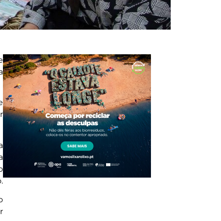
e
a
e
r
a
a
o
.
o
r