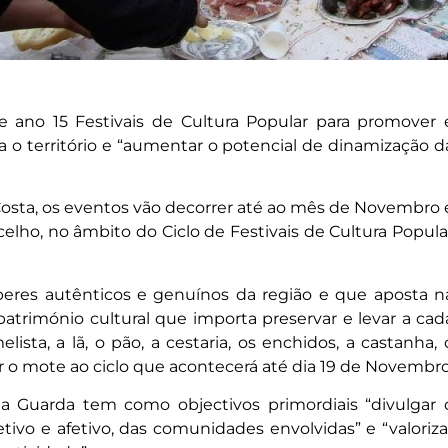
 ano 15 Festivais de Cultura Popular para promover 
ara o território e “aumentar o potencial de dinamização d
Costa, os eventos vão decorrer até ao mês de Novembro 
celho, no âmbito do Ciclo de Festivais de Cultura Popula
beres autênticos e genuínos da região e que aposta n
rimónio cultural que importa preservar e levar a cad
ista, a lã, o pão, a cestaria, os enchidos, a castanha, 
ar o mote ao ciclo que acontecerá até dia 19 de Novembro
da Guarda tem como objectivos primordiais “divulgar 
fetivo e afetivo, das comunidades envolvidas” e “valoriza