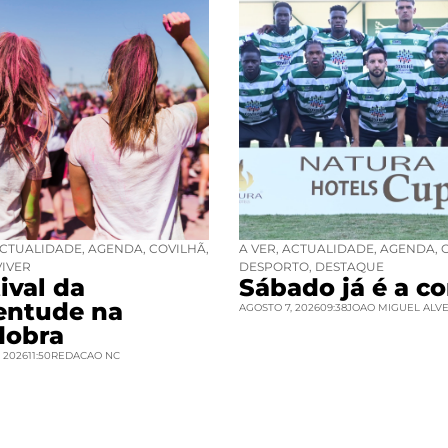
CTUALIDADE
,
AGENDA
,
COVILHÃ
,
A VER
,
ACTUALIDADE
,
AGENDA
,
VIVER
DESPORTO
,
DESTAQUE
ival da
Sábado já é a co
entude na
AGOSTO 7, 2026
09:38
JOAO MIGUEL ALV
dobra
 2026
11:50
REDACAO NC