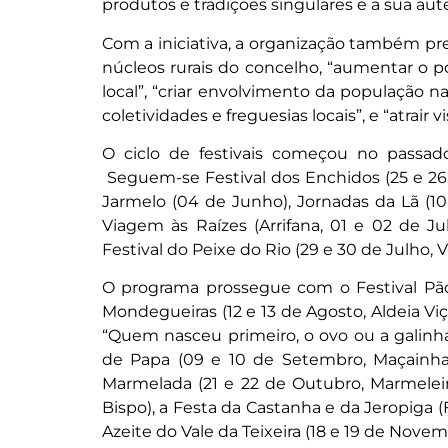
produtos e tradições singulares e a sua aut
Com a iniciativa, a organização também pr
núcleos rurais do concelho, “aumentar o 
local”, “criar envolvimento da população na
coletividades e freguesias locais”, e “atrair 
O ciclo de festivais começou no passad
Seguem-se Festival dos Enchidos (25 e 26 
Jarmelo (04 de Junho), Jornadas da Lã (10 
Viagem às Raízes (Arrifana, 01 e 02 de Ju
Festival do Peixe do Rio (29 e 30 de Julho, V
O programa prossegue com o Festival Pão
Mondegueiras (12 e 13 de Agosto, Aldeia Vi
“Quem nasceu primeiro, o ovo ou a galinha
de Papa (09 e 10 de Setembro, Maçainha
Marmelada (21 e 22 de Outubro, Marmeleir
Bispo), a Festa da Castanha e da Jeropiga 
Azeite do Vale da Teixeira (18 e 19 de Nove