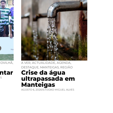
COVILHÃ
,
A VER
,
ACTUALIDADE
,
AGENDA
,
DESTAQUE
,
MANTEIGAS
,
REGIÃO
ntar
Crise da água
ultrapassada em
ES
Manteigas
AGOSTO 6, 2026
15:11
JOAO MIGUEL ALVES