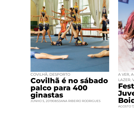
COVILHÃ
,
DESPORTO
A VER
,
A
Covilhã é no sábado
LAZER
,
Fest
palco para 400
Juv
ginastas
Boi
JUNHO 5, 2019
08:53
ANA RIBEIRO RODRIGUES
AGOSTO 7,