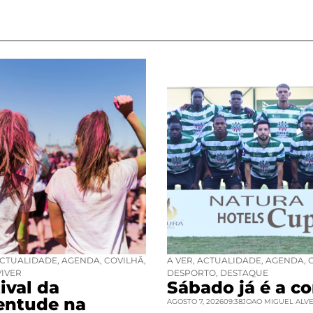
CTUALIDADE
,
AGENDA
,
COVILHÃ
,
A VER
,
ACTUALIDADE
,
AGENDA
,
VIVER
DESPORTO
,
DESTAQUE
ival da
Sábado já é a co
entude na
AGOSTO 7, 2026
09:38
JOAO MIGUEL ALV