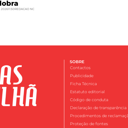
dobra
 2026
11:50
REDACAO NC
SOBRE
Contactos
Publicidade
Ficha Técnica
Estatuto editorial
Código de conduta
Declaração de transparência
Procedimentos de reclamaç
Proteção de fontes