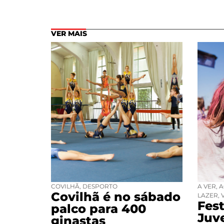
VER MAIS
COVILHÃ
,
DESPORTO
A VER
,
A
Covilhã é no sábado
LAZER
,
Fest
palco para 400
Juv
ginastas