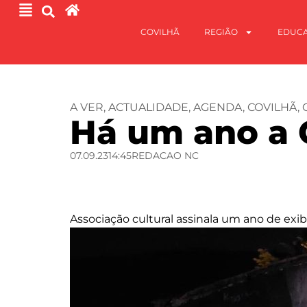
COVILHÃ
REGIÃO
EDUC
A VER
,
ACTUALIDADE
,
AGENDA
,
COVILHÃ
,
Há um ano a 
07.09.23
14:45
REDACAO NC
Associação cultural assinala um ano de exib