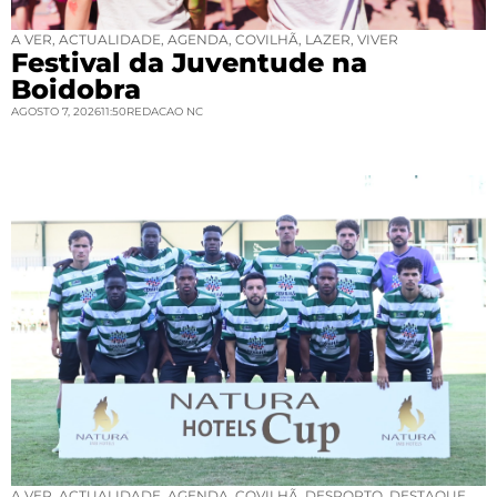
A VER
,
ACTUALIDADE
,
AGENDA
,
COVILHÃ
,
LAZER
,
VIVER
Festival da Juventude na
Boidobra
AGOSTO 7, 2026
11:50
REDACAO NC
A VER
,
ACTUALIDADE
,
AGENDA
,
COVILHÃ
,
DESPORTO
,
DESTAQUE