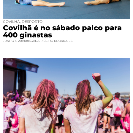
COVILHÃ
,
DESPORTO
Covilhã é no sábado palco para
400 ginastas
JUNHO 5, 2019
08:53
ANA RIBEIRO RODRIGUES