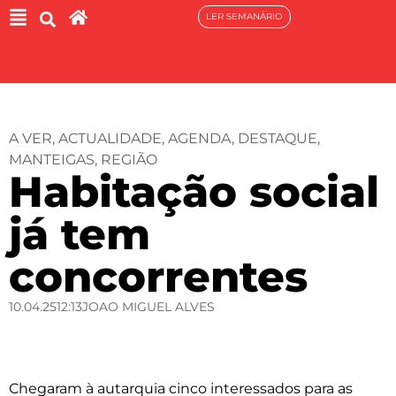
LER SEMANÁRIO
A VER
,
ACTUALIDADE
,
AGENDA
,
DESTAQUE
,
MANTEIGAS
,
REGIÃO
Habitação social
já tem
concorrentes
10.04.25
12:13
JOAO MIGUEL ALVES
Chegaram à autarquia cinco interessados para as