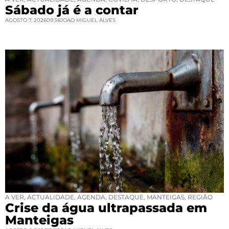
Sábado já é a contar
AGOSTO 7, 2026
09:38
JOAO MIGUEL ALVES
A VER
,
ACTUALIDADE
,
AGENDA
,
DESTAQUE
,
MANTEIGAS
,
REGIÃO
Crise da água ultrapassada em
Manteigas