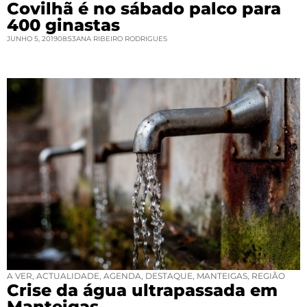
Covilhã é no sábado palco para
400 ginastas
JUNHO 5, 2019
08:53
ANA RIBEIRO RODRIGUES
A VER
,
ACTUALIDADE
,
AGENDA
,
DESTAQUE
,
MANTEIGAS
,
REGIÃO
Crise da água ultrapassada em
Manteigas