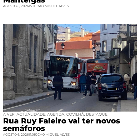
AGOSTO 6, 2026
15:11
JOAO MIGUEL ALVES
A VER
,
ACTUALIDADE
,
AGENDA
,
COVILHÃ
,
DESTAQUE
Rua Ruy Faleiro vai ter novos
semáforos
AGOSTO 6, 2026
11:09
JOAO MIGUEL ALVES