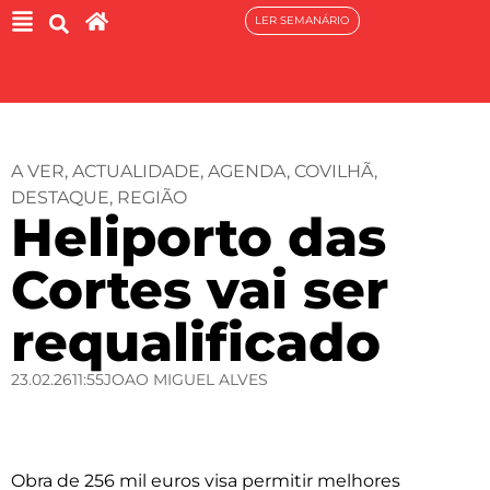
LER SEMANÁRIO
A VER
,
ACTUALIDADE
,
AGENDA
,
COVILHÃ
,
DESTAQUE
,
REGIÃO
Heliporto das
Cortes vai ser
requalificado
23.02.26
11:55
JOAO MIGUEL ALVES
Obra de 256 mil euros visa permitir melhores