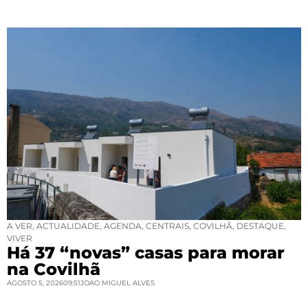
A VER
,
ACTUALIDADE
,
AGENDA
,
CENTRAIS
,
COVILHÃ
,
DESTAQUE
,
VIVER
Há 37 “novas” casas para morar
na Covilhã
AGOSTO 5, 2026
09:51
JOAO MIGUEL ALVES