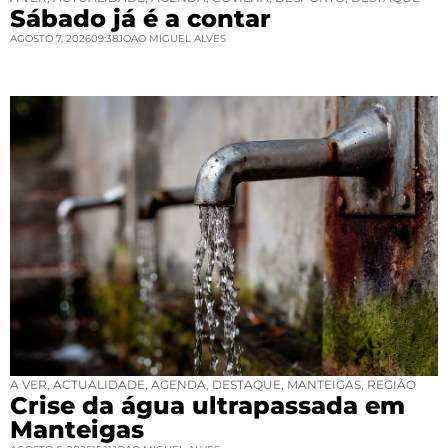
Sábado já é a contar
AGOSTO 7, 2026
09:38
JOAO MIGUEL ALVES
A VER
,
ACTUALIDADE
,
AGENDA
,
DESTAQUE
,
MANTEIGAS
,
REGIÃO
Crise da água ultrapassada em
Manteigas