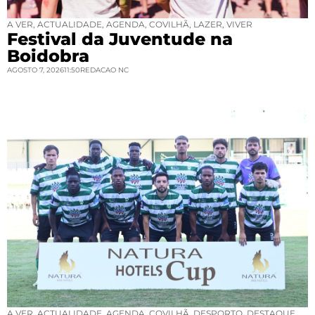
A VER
,
ACTUALIDADE
,
AGENDA
,
COVILHÃ
,
LAZER
,
VIVER
Festival da Juventude na
Boidobra
AGOSTO 7, 2026
11:50
REDACAO NC
A VER
,
ACTUALIDADE
,
AGENDA
,
COVILHÃ
,
DESPORTO
,
DESTAQUE