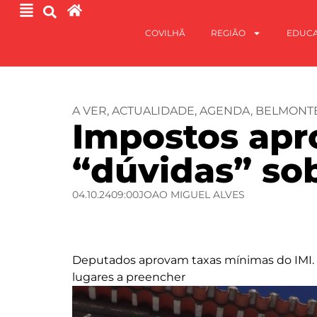
COVILHÃ
REGIÃO
EDUC
A VER
,
ACTUALIDADE
,
AGENDA
,
BELMONT
Impostos ap
“dúvidas” so
04.10.24
09:00
JOAO MIGUEL ALVES
Deputados aprovam taxas mínimas do IMI. 
lugares a preencher