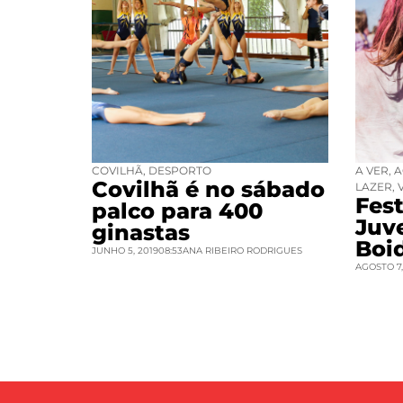
COVILHÃ
,
DESPORTO
A VER
,
A
Covilhã é no sábado
LAZER
,
Fest
palco para 400
Juv
ginastas
Boi
JUNHO 5, 2019
08:53
ANA RIBEIRO RODRIGUES
AGOSTO 7,