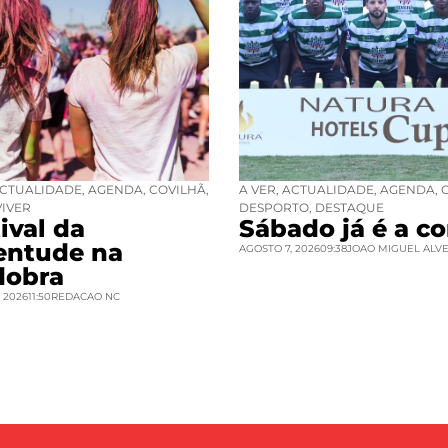
CTUALIDADE
,
AGENDA
,
COVILHÃ
,
A VER
,
ACTUALIDADE
,
AGENDA
,
VIVER
DESPORTO
,
DESTAQUE
ival da
Sábado já é a co
entude na
AGOSTO 7, 2026
09:38
JOAO MIGUEL ALV
dobra
 2026
11:50
REDACAO NC