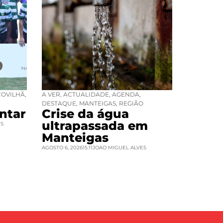
COVILHÃ
,
A VER
,
ACTUALIDADE
,
AGENDA
,
DESTAQUE
,
MANTEIGAS
,
REGIÃO
ntar
Crise da água
ultrapassada em
ES
Manteigas
AGOSTO 6, 2026
15:11
JOAO MIGUEL ALVES