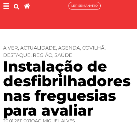
LER SEMANÁRIO
A VER
,
ACTUALIDADE
,
AGENDA
,
COVILHÃ
,
DESTAQUE
,
REGIÃO
,
SAÚDE
Instalação de
desfibrilhadores
nas freguesias
para avaliar
20.01.26
11:00
JOAO MIGUEL ALVES