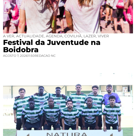
A VER
,
ACTUALIDADE
,
AGENDA
,
COVILHÃ
,
LAZER
,
VIVER
Festival da Juventude na
Boidobra
AGOSTO 7, 2026
11:50
REDACAO NC