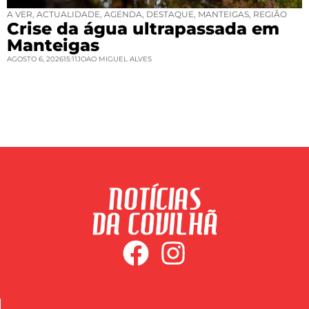
A VER
,
ACTUALIDADE
,
AGENDA
,
DESTAQUE
,
MANTEIGAS
,
REGIÃO
Crise da água ultrapassada em
Manteigas
AGOSTO 6, 2026
15:11
JOAO MIGUEL ALVES