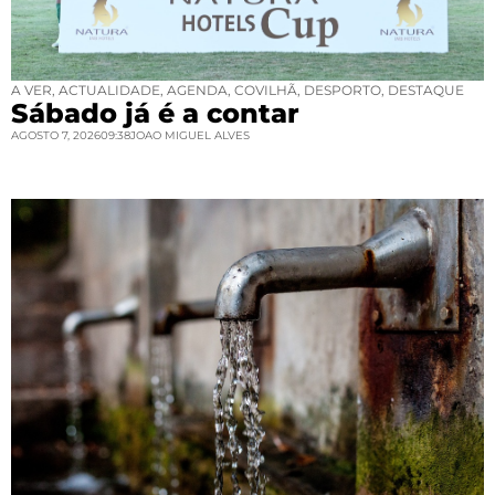
A VER
,
ACTUALIDADE
,
AGENDA
,
COVILHÃ
,
DESPORTO
,
DESTAQUE
Sábado já é a contar
AGOSTO 7, 2026
09:38
JOAO MIGUEL ALVES