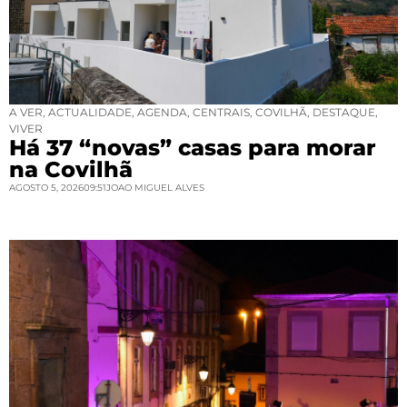
A VER
,
ACTUALIDADE
,
AGENDA
,
CENTRAIS
,
COVILHÃ
,
DESTAQUE
,
VIVER
Há 37 “novas” casas para morar
na Covilhã
AGOSTO 5, 2026
09:51
JOAO MIGUEL ALVES