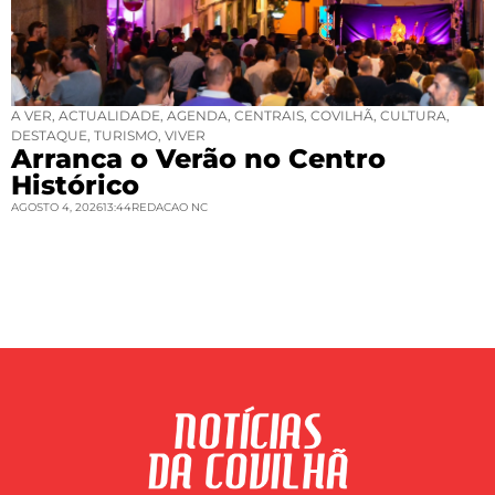
A VER
,
ACTUALIDADE
,
AGENDA
,
CENTRAIS
,
COVILHÃ
,
CULTURA
,
DESTAQUE
,
TURISMO
,
VIVER
Arranca o Verão no Centro
Histórico
AGOSTO 4, 2026
13:44
REDACAO NC