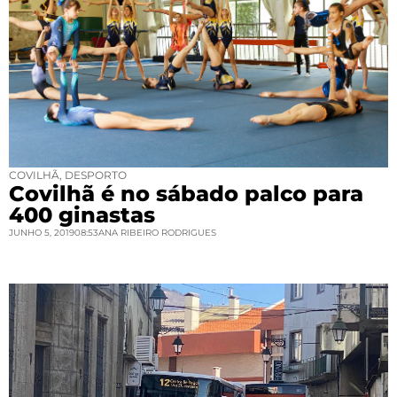
COVILHÃ
,
DESPORTO
Covilhã é no sábado palco para
400 ginastas
JUNHO 5, 2019
08:53
ANA RIBEIRO RODRIGUES