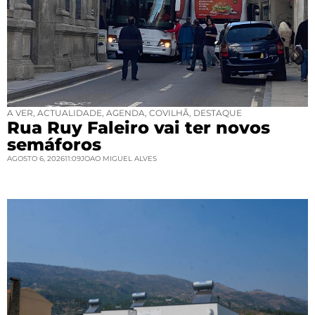
A VER
,
ACTUALIDADE
,
AGENDA
,
COVILHÃ
,
DESTAQUE
Rua Ruy Faleiro vai ter novos
semáforos
AGOSTO 6, 2026
11:09
JOAO MIGUEL ALVES