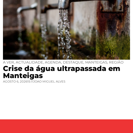
A VER
,
ACTUALIDADE
,
AGENDA
,
DESTAQUE
,
MANTEIGAS
,
REGIÃO
Crise da água ultrapassada em
Manteigas
AGOSTO 6, 2026
15:11
JOAO MIGUEL ALVES