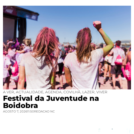
A VER
,
ACTUALIDADE
,
AGENDA
,
COVILHÃ
,
LAZER
,
VIVER
Festival da Juventude na
Boidobra
AGOSTO 7, 2026
11:50
REDACAO NC