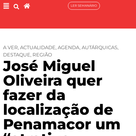
LER SEMANÁRIO
A VER
,
ACTUALIDADE
,
AGENDA
,
AUTÁRQUICAS
,
DESTAQUE
,
REGIÃO
José Miguel
Oliveira quer
fazer da
localização de
Penamacor um