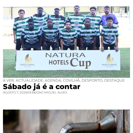
A VER
,
ACTUALIDADE
,
AGENDA
,
COVILHÃ
,
DESPORTO
,
DESTAQUE
Sábado já é a contar
AGOSTO 7, 2026
09:38
JOAO MIGUEL ALVES