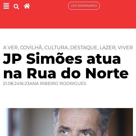
LER SEMANÁRIO
A VER
,
COVILHÃ
,
CULTURA
,
DESTAQUE
,
LAZER
,
VIVER
JP Simões atua
na Rua do Norte
21.08.24
16:23
ANA RIBEIRO RODRIGUES