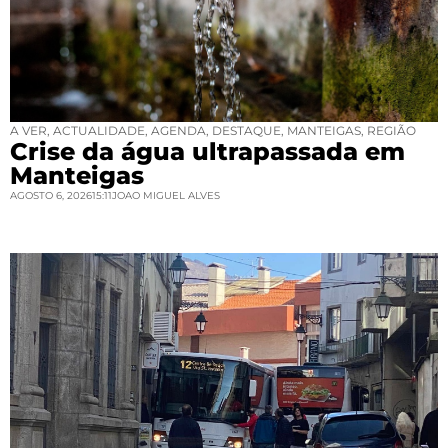
A VER
,
ACTUALIDADE
,
AGENDA
,
DESTAQUE
,
MANTEIGAS
,
REGIÃO
Crise da água ultrapassada em
Manteigas
AGOSTO 6, 2026
15:11
JOAO MIGUEL ALVES