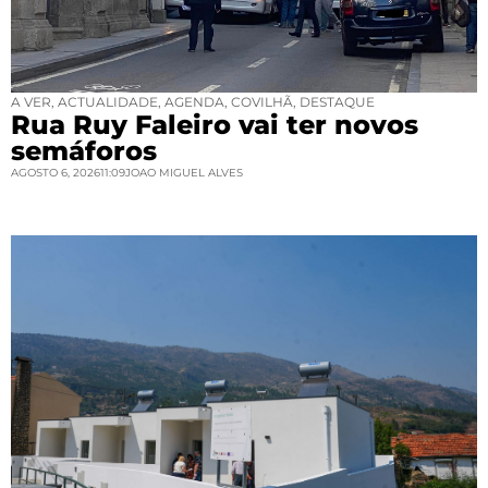
A VER
,
ACTUALIDADE
,
AGENDA
,
COVILHÃ
,
DESTAQUE
Rua Ruy Faleiro vai ter novos
semáforos
AGOSTO 6, 2026
11:09
JOAO MIGUEL ALVES