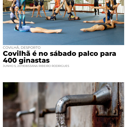
COVILHÃ
,
DESPORTO
Covilhã é no sábado palco para
400 ginastas
JUNHO 5, 2019
08:53
ANA RIBEIRO RODRIGUES