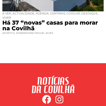
A VER
,
ACTUALIDADE
,
AGENDA
,
CENTRAIS
,
COVILHÃ
,
DESTAQUE
,
VIVER
Há 37 “novas” casas para morar
na Covilhã
AGOSTO 5, 2026
09:51
JOAO MIGUEL ALVES