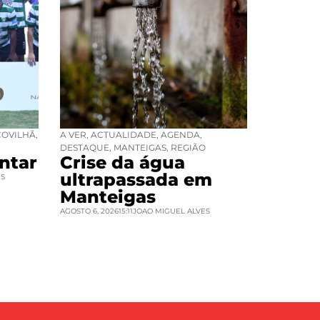
COVILHÃ
,
A VER
,
ACTUALIDADE
,
AGENDA
,
DESTAQUE
,
MANTEIGAS
,
REGIÃO
ntar
Crise da água
ultrapassada em
ES
Manteigas
AGOSTO 6, 2026
15:11
JOAO MIGUEL ALVES