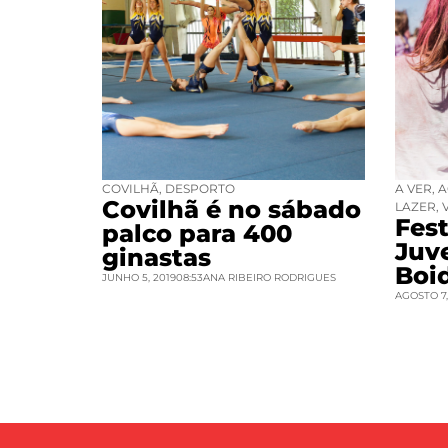
COVILHÃ
,
DESPORTO
A VER
,
A
Covilhã é no sábado
LAZER
,
Fest
palco para 400
Juv
ginastas
Boi
JUNHO 5, 2019
08:53
ANA RIBEIRO RODRIGUES
AGOSTO 7,