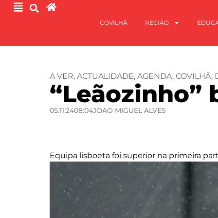
COVILHÃ
REGIÃO
EDUC
A VER
,
ACTUALIDADE
,
AGENDA
,
COVILHÃ
,
“Leãozinho” b
05.11.24
08:04
JOAO MIGUEL ALVES
Equipa lisboeta foi superior na primeira p