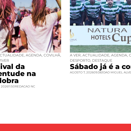
CTUALIDADE
,
AGENDA
,
COVILHÃ
,
A VER
,
ACTUALIDADE
,
AGENDA
,
VIVER
DESPORTO
,
DESTAQUE
ival da
Sábado já é a co
entude na
AGOSTO 7, 2026
09:38
JOAO MIGUEL ALV
dobra
 2026
11:50
REDACAO NC