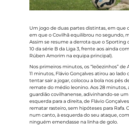
Um jogo de duas partes distintas, em que o
em que o Covilhã equilibrou no segundo, m
Assim se resume a derrota que o Sporting da
10 da série B da Liga 3, frente aos ainda c
Rúben Amorim na equipa principal).
Nos primeiros minutos, os “leõezinhos” de A
11 minutos, Flávio Gonçalves atirou ao lado d
tentar sair a jogar, colocou a bola nos pés
remate do médio leonino. Aos 28 minutos, a 
guardião covilhanense, adivinhando-se um 
esquerda para a direita, de Flávio Gonçalves
rematar rasteiro, sem hipóteses para Rafa. 
num canto, à esquerda do seu ataque, com 
ninguém emendasse na linha de golo.