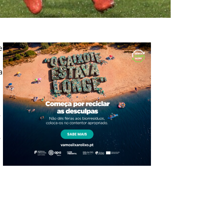
e
a
s
o