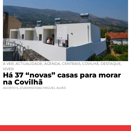
A VER
,
ACTUALIDADE
,
AGENDA
,
CENTRAIS
,
COVILHÃ
,
DESTAQUE
,
VIVER
Há 37 “novas” casas para morar
na Covilhã
AGOSTO 5, 2026
09:51
JOAO MIGUEL ALVES