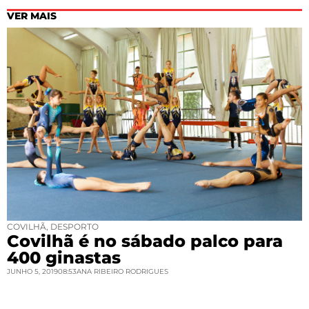
VER MAIS
COVILHÃ
,
DESPORTO
Covilhã é no sábado palco para
400 ginastas
JUNHO 5, 2019
08:53
ANA RIBEIRO RODRIGUES