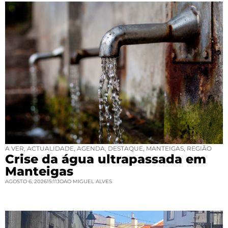
A VER
,
ACTUALIDADE
,
AGENDA
,
DESTAQUE
,
MANTEIGAS
,
REGIÃO
Crise da água ultrapassada em
Manteigas
AGOSTO 6, 2026
15:11
JOAO MIGUEL ALVES