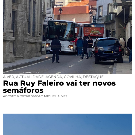
A VER
,
ACTUALIDADE
,
AGENDA
,
COVILHÃ
,
DESTAQUE
Rua Ruy Faleiro vai ter novos
semáforos
AGOSTO 6, 2026
11:09
JOAO MIGUEL ALVES