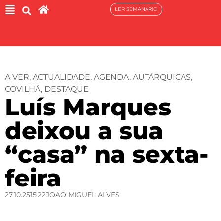
LER SEMANÁRIO
A VER
,
ACTUALIDADE
,
AGENDA
,
AUTÁRQUICAS
,
COVILHÃ
,
DESTAQUE
Luís Marques
deixou a sua
“casa” na sexta-
feira
27.10.25
15:22
JOAO MIGUEL ALVES