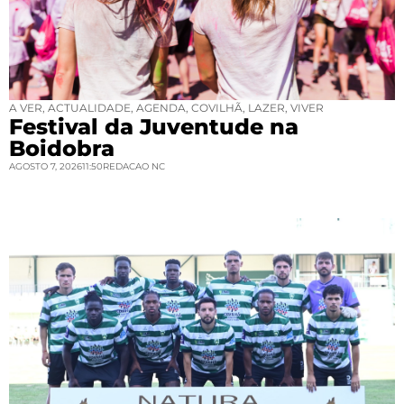
A VER
,
ACTUALIDADE
,
AGENDA
,
COVILHÃ
,
LAZER
,
VIVER
Festival da Juventude na
Boidobra
AGOSTO 7, 2026
11:50
REDACAO NC