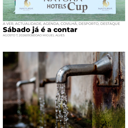
A VER
,
ACTUALIDADE
,
AGENDA
,
COVILHÃ
,
DESPORTO
,
DESTAQUE
Sábado já é a contar
AGOSTO 7, 2026
09:38
JOAO MIGUEL ALVES