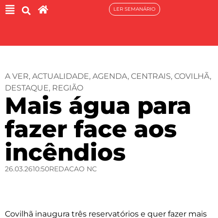
LER SEMANÁRIO
A VER
,
ACTUALIDADE
,
AGENDA
,
CENTRAIS
,
COVILHÃ
,
DESTAQUE
,
REGIÃO
Mais água para
fazer face aos
incêndios
26.03.26
10:50
REDACAO NC
Covilhã inaugura três reservatórios e quer fazer mais