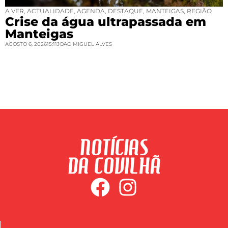
A VER
,
ACTUALIDADE
,
AGENDA
,
DESTAQUE
,
MANTEIGAS
,
REGIÃO
Crise da água ultrapassada em
Manteigas
AGOSTO 6, 2026
15:11
JOAO MIGUEL ALVES