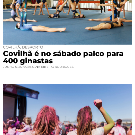
COVILHÃ
,
DESPORTO
Covilhã é no sábado palco para
400 ginastas
JUNHO 5, 2019
08:53
ANA RIBEIRO RODRIGUES