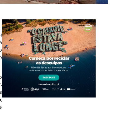
i
a
o
o
o
s
s
,
e