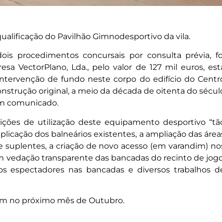
ualificação do Pavilhão Gimnodesportivo da vila.
is procedimentos concursais por consulta prévia, fo
sa VectorPlano, Lda., pelo valor de 127 mil euros, est
intervenção de fundo neste corpo do edifício do Centr
onstrução original, a meio da década de oitenta do sécul
em comunicado.
dições de utilização deste equipamento desportivo “tã
plicação dos balneários existentes, a ampliação das área
 suplentes, a criação de novo acesso (em varandim) no
om vedação transparente das bancadas do recinto de jogo
 os espectadores nas bancadas e diversos trabalhos d
uam no próximo mês de Outubro.