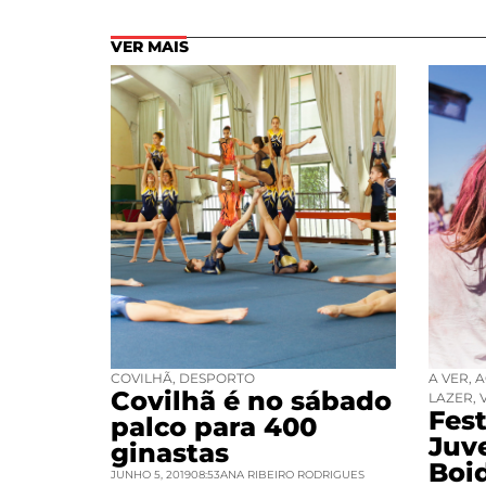
VER MAIS
COVILHÃ
,
DESPORTO
A VER
,
A
Covilhã é no sábado
LAZER
,
Fest
palco para 400
Juv
ginastas
Boi
JUNHO 5, 2019
08:53
ANA RIBEIRO RODRIGUES