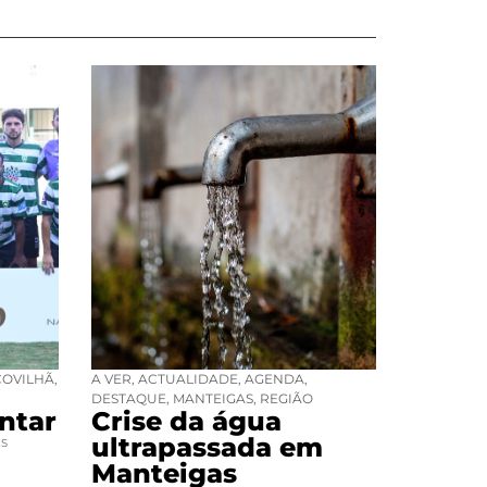
COVILHÃ
,
A VER
,
ACTUALIDADE
,
AGENDA
,
DESTAQUE
,
MANTEIGAS
,
REGIÃO
ntar
Crise da água
ultrapassada em
ES
Manteigas