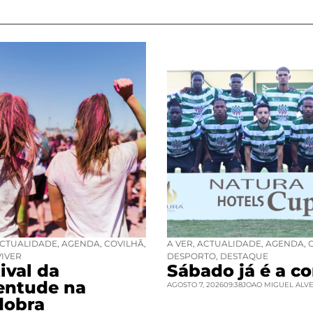
CTUALIDADE
,
AGENDA
,
COVILHÃ
,
A VER
,
ACTUALIDADE
,
AGENDA
,
VIVER
DESPORTO
,
DESTAQUE
ival da
Sábado já é a co
entude na
AGOSTO 7, 2026
09:38
JOAO MIGUEL ALV
dobra