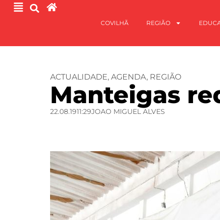
COVILHÃ
REGIÃO
EDUC
ACTUALIDADE
,
AGENDA
,
REGIÃO
Manteigas req
22.08.19
11:29
JOAO MIGUEL ALVES