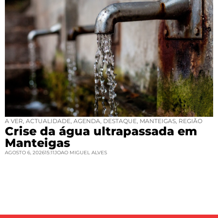
A VER
,
ACTUALIDADE
,
AGENDA
,
DESTAQUE
,
MANTEIGAS
,
REGIÃO
Crise da água ultrapassada em
Manteigas
AGOSTO 6, 2026
15:11
JOAO MIGUEL ALVES