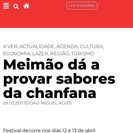
LER SEMANÁRIO
A VER
,
ACTUALIDADE
,
AGENDA
,
CULTURA
,
ECONOMIA
,
LAZER
,
REGIÃO
,
TURISMO
Meimão dá a
provar sabores
da chanfana
29.03.25
11:15
JOAO MIGUEL ALVES
Festival decorre nos dias 12 e 13 de abril