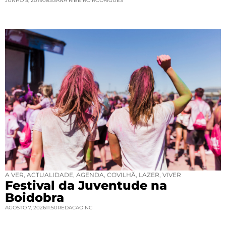
JUNHO 5, 2019
08:53
ANA RIBEIRO RODRIGUES
A VER
,
ACTUALIDADE
,
AGENDA
,
COVILHÃ
,
LAZER
,
VIVER
Festival da Juventude na
Boidobra
AGOSTO 7, 2026
11:50
REDACAO NC