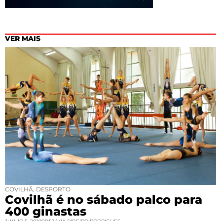
VER MAIS
COVILHÃ
,
DESPORTO
Covilhã é no sábado palco para
400 ginastas