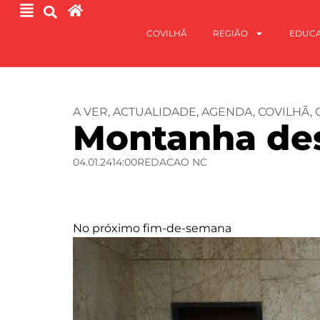
COVILHÃ
REGIÃO
EDUC
A VER
,
ACTUALIDADE
,
AGENDA
,
COVILHÃ
,
Montanha des
04.01.24
14:00
REDACAO NC
No próximo fim-de-semana