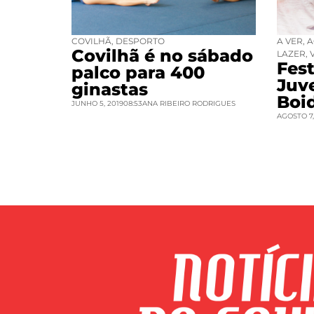
COVILHÃ
,
DESPORTO
A VER
,
A
Covilhã é no sábado
LAZER
,
Fest
palco para 400
Juv
ginastas
Boi
JUNHO 5, 2019
08:53
ANA RIBEIRO RODRIGUES
AGOSTO 7,