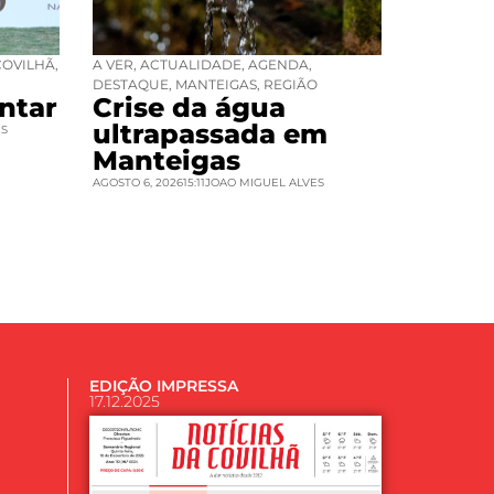
COVILHÃ
,
A VER
,
ACTUALIDADE
,
AGENDA
,
DESTAQUE
,
MANTEIGAS
,
REGIÃO
ntar
Crise da água
ultrapassada em
ES
Manteigas
AGOSTO 6, 2026
15:11
JOAO MIGUEL ALVES
EDIÇÃO IMPRESSA
17.12.2025