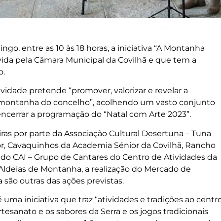
go, entre as 10 às 18 horas, a iniciativa “A Montanha
ida pela Câmara Municipal da Covilhã e que tem a
o.
idade pretende “promover, valorizar e revelar a
 montanha do concelho”, acolhendo um vasto conjunto
 encerrar a programação do “Natal com Arte 2023”.
as por parte da Associação Cultural Desertuna – Tuna
or, Cavaquinhos da Academia Sénior da Covilhã, Rancho
s do CAI – Grupo de Cantares do Centro de Atividades da
s Aldeias de Montanha, a realização do Mercado de
são outras das ações previstas.
uma iniciativa que traz “atividades e tradições ao centr
rtesanato e os sabores da Serra e os jogos tradicionais