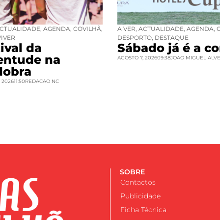
CTUALIDADE
,
AGENDA
,
COVILHÃ
,
A VER
,
ACTUALIDADE
,
AGENDA
,
VIVER
DESPORTO
,
DESTAQUE
ival da
Sábado já é a co
entude na
AGOSTO 7, 2026
09:38
JOAO MIGUEL ALV
dobra
 2026
11:50
REDACAO NC
SOBRE
Contactos
Publicidade
Ficha Técnica