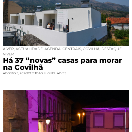
A VER
,
ACTUALIDADE
,
AGENDA
,
CENTRAIS
,
COVILHÃ
,
DESTAQUE
,
VIVER
Há 37 “novas” casas para morar
na Covilhã
AGOSTO 5, 2026
09:51
JOAO MIGUEL ALVES