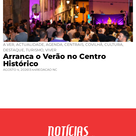
A VER
,
ACTUALIDADE
,
AGENDA
,
CENTRAIS
,
COVILHÃ
,
CULTURA
,
DESTAQUE
,
TURISMO
,
VIVER
Arranca o Verão no Centro
Histórico
AGOSTO 4, 2026
13:44
REDACAO NC