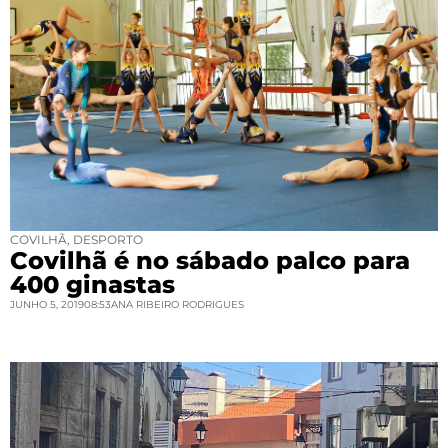
COVILHÃ
,
DESPORTO
Covilhã é no sábado palco para
400 ginastas
JUNHO 5, 2019
08:53
ANA RIBEIRO RODRIGUES