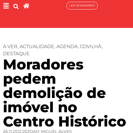
LER SEMANÁRIO
A VER
,
ACTUALIDADE
,
AGENDA
,
COVILHÃ
,
DESTAQUE
Moradores
pedem
demolição de
imóvel no
Centro Histórico
26.11.25
12:20
JOAO MIGUEL ALVES