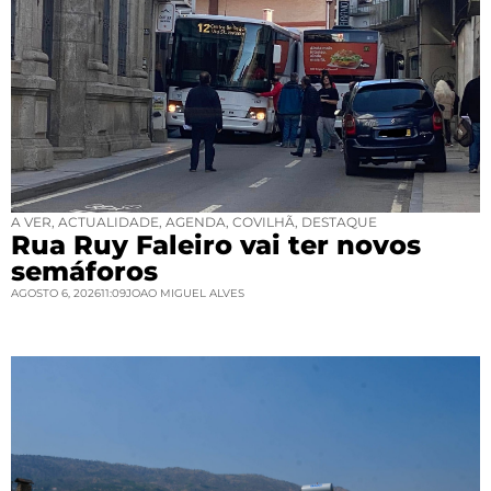
A VER
,
ACTUALIDADE
,
AGENDA
,
COVILHÃ
,
DESTAQUE
Rua Ruy Faleiro vai ter novos
semáforos
AGOSTO 6, 2026
11:09
JOAO MIGUEL ALVES