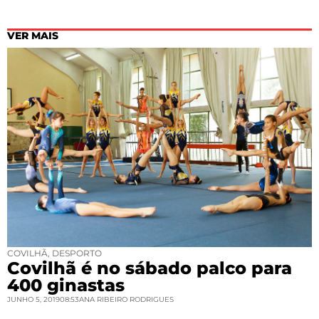
VER MAIS
COVILHÃ
,
DESPORTO
Covilhã é no sábado palco para
400 ginastas
JUNHO 5, 2019
08:53
ANA RIBEIRO RODRIGUES