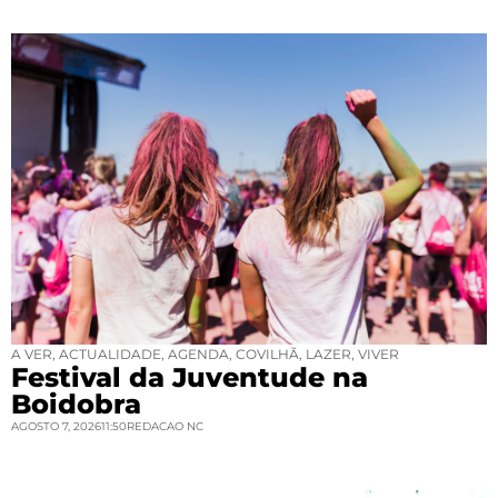
A VER
,
ACTUALIDADE
,
AGENDA
,
COVILHÃ
,
LAZER
,
VIVER
Festival da Juventude na
Boidobra
AGOSTO 7, 2026
11:50
REDACAO NC