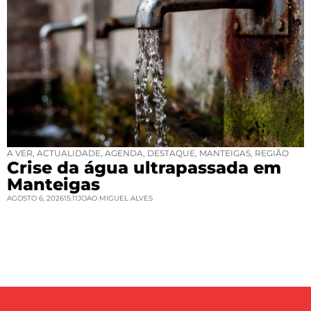
A VER
,
ACTUALIDADE
,
AGENDA
,
DESTAQUE
,
MANTEIGAS
,
REGIÃO
Crise da água ultrapassada em
Manteigas
AGOSTO 6, 2026
15:11
JOAO MIGUEL ALVES