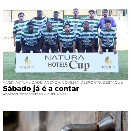
A VER
,
ACTUALIDADE
,
AGENDA
,
COVILHÃ
,
DESPORTO
,
DESTAQUE
Sábado já é a contar
AGOSTO 7, 2026
09:38
JOAO MIGUEL ALVES