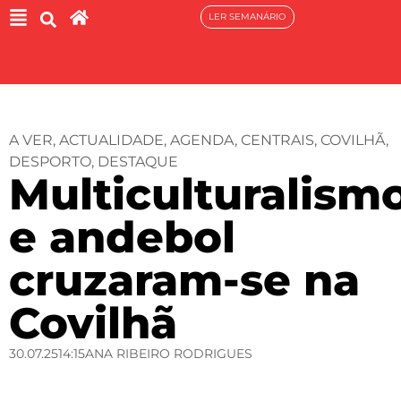
LER SEMANÁRIO
A VER
,
ACTUALIDADE
,
AGENDA
,
CENTRAIS
,
COVILHÃ
,
DESPORTO
,
DESTAQUE
Multiculturalism
e andebol
cruzaram-se na
Covilhã
30.07.25
14:15
ANA RIBEIRO RODRIGUES