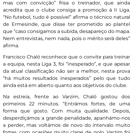
mas com convicção” frisa o treinador, que ainda
acredita que o clube consiga a promoção à II Liga.
“No futebol, tudo é possível” afirma o técnico natural
de Ermesinde, que disse ter prometido ao plantel
que “caso consigamos a subida, desapareço do mapa.
Nem entrevistas, nem nada, pois o mérito será deles”
afirma.
Francisco Chaló reconhece que o convite para treinar
a equipa, nesta Liga 3, foi “inesperado”, e que apesar
da atual classificação não ser a melhor, nesta prova
“há muitos resultados inesperados” pelo que tudo
ainda está em aberto quanto aos objetivos do clube.
Na estreia, frente ao Varzim, Chaló gostou dos
primeiros 22 minutos. “Entrámos fortes, de uma
forma que gosto. Com muita qualidade. Depois,
desperdiçámos a grande penalidade, apanhámo-nos
a perder, mas voltámos de novo do intervalo muito
fortes, com ocasiões muito claras de golo. Varzim foi