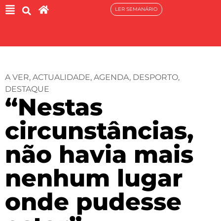
LER SEMANÁRIO
A VER
,
ACTUALIDADE
,
AGENDA
,
DESPORTO
,
DESTAQUE
“Nestas
circunstâncias,
não havia mais
nenhum lugar
onde pudesse