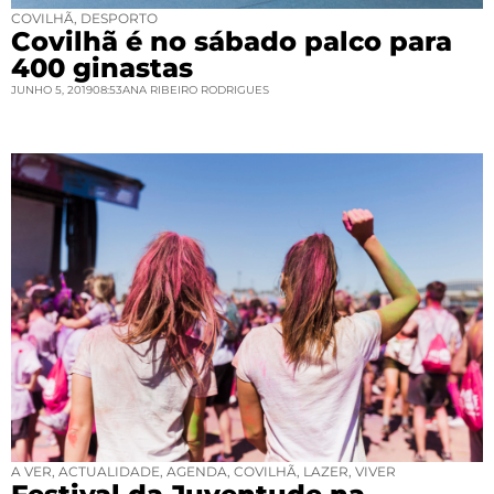
COVILHÃ
,
DESPORTO
Covilhã é no sábado palco para
400 ginastas
JUNHO 5, 2019
08:53
ANA RIBEIRO RODRIGUES
A VER
,
ACTUALIDADE
,
AGENDA
,
COVILHÃ
,
LAZER
,
VIVER