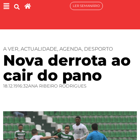
LER SEMANÁRIO
A VER
,
ACTUALIDADE
,
AGENDA
,
DESPORTO
Nova derrota ao
cair do pano
18.12.19
16:32
ANA RIBEIRO RODRIGUES