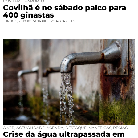
COVILHÃ
,
DESPORTO
Covilhã é no sábado palco para
400 ginastas
JUNHO 5, 2019
08:53
ANA RIBEIRO RODRIGUES
A VER
,
ACTUALIDADE
,
AGENDA
,
DESTAQUE
,
MANTEIGAS
,
REGIÃO
Crise da água ultrapassada em