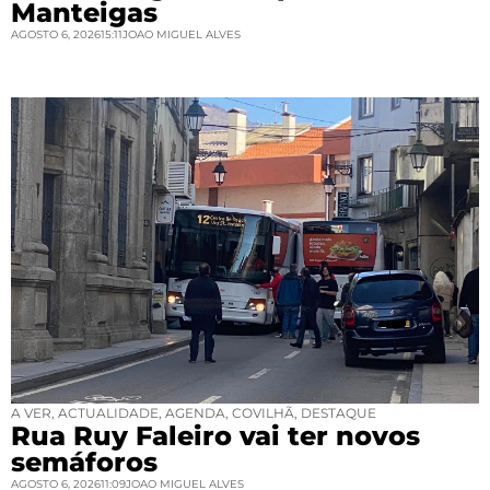
Manteigas
AGOSTO 6, 2026
15:11
JOAO MIGUEL ALVES
A VER
,
ACTUALIDADE
,
AGENDA
,
COVILHÃ
,
DESTAQUE
Rua Ruy Faleiro vai ter novos
semáforos
AGOSTO 6, 2026
11:09
JOAO MIGUEL ALVES