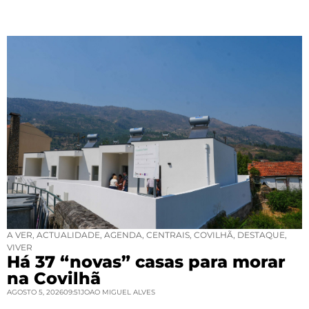
A VER
,
ACTUALIDADE
,
AGENDA
,
CENTRAIS
,
COVILHÃ
,
DESTAQUE
,
VIVER
Há 37 “novas” casas para morar
na Covilhã
AGOSTO 5, 2026
09:51
JOAO MIGUEL ALVES