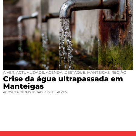
A VER
,
ACTUALIDADE
,
AGENDA
,
DESTAQUE
,
MANTEIGAS
,
REGIÃO
Crise da água ultrapassada em
Manteigas
AGOSTO 6, 2026
15:11
JOAO MIGUEL ALVES