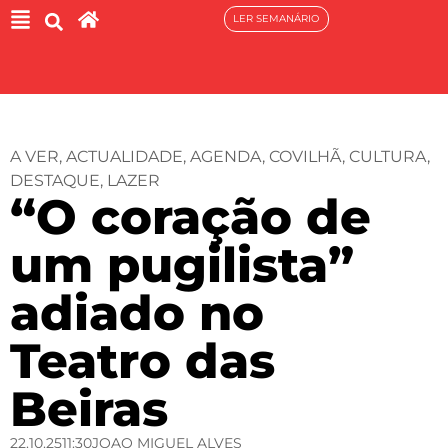
LER SEMANÁRIO
A VER
,
ACTUALIDADE
,
AGENDA
,
COVILHÃ
,
CULTURA
,
DESTAQUE
,
LAZER
“O coração de
um pugilista”
adiado no
Teatro das
Beiras
22.10.25
11:30
JOAO MIGUEL ALVES