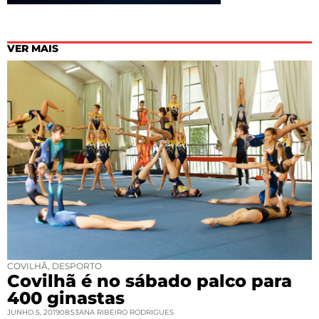
VER MAIS
COVILHÃ
,
DESPORTO
Covilhã é no sábado palco para
400 ginastas
JUNHO 5, 2019
08:53
ANA RIBEIRO RODRIGUES