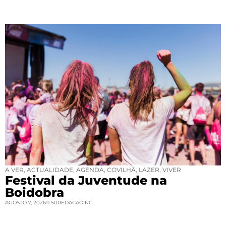
A VER
,
ACTUALIDADE
,
AGENDA
,
COVILHÃ
,
LAZER
,
VIVER
Festival da Juventude na
Boidobra
AGOSTO 7, 2026
11:50
REDACAO NC