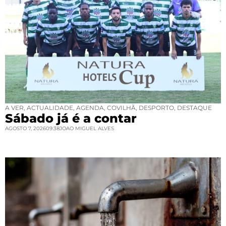
A VER
,
ACTUALIDADE
,
AGENDA
,
COVILHÃ
,
DESPORTO
,
DESTAQUE
Sábado já é a contar
AGOSTO 7, 2026
09:38
JOAO MIGUEL ALVES