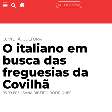
LER SEMANÁRIO
COVILHÃ
,
CULTURA
O italiano em
busca das
freguesias da
Covilhã
05.09.19
15:46
ANA RIBEIRO RODRIGUES