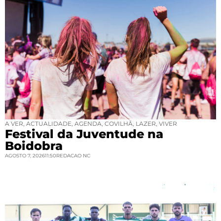
A VER
,
ACTUALIDADE
,
AGENDA
,
COVILHÃ
,
LAZER
,
VIVER
Festival da Juventude na
Boidobra
AGOSTO 7, 2026
11:50
REDACAO NC