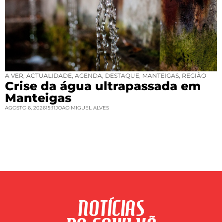
A VER
,
ACTUALIDADE
,
AGENDA
,
DESTAQUE
,
MANTEIGAS
,
REGIÃO
Crise da água ultrapassada em
Manteigas
AGOSTO 6, 2026
15:11
JOAO MIGUEL ALVES