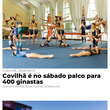
COVILHÃ
,
DESPORTO
Covilhã é no sábado palco para
400 ginastas
JUNHO 5, 2019
08:53
ANA RIBEIRO RODRIGUES