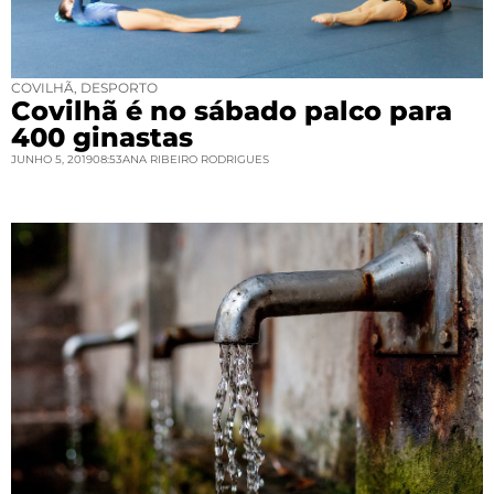
COVILHÃ
,
DESPORTO
Covilhã é no sábado palco para
400 ginastas
JUNHO 5, 2019
08:53
ANA RIBEIRO RODRIGUES