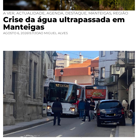
A VER
,
ACTUALIDADE
,
AGENDA
,
DESTAQUE
,
MANTEIGAS
,
REGIÃO
Crise da água ultrapassada em
Manteigas
AGOSTO 6, 2026
15:11
JOAO MIGUEL ALVES