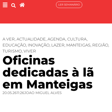
LER SEMANÁRIO
A VER
,
ACTUALIDADE
,
AGENDA
,
CULTURA
,
EDUCAÇÃO
,
INOVAÇÃO
,
LAZER
,
MANTEIGAS
,
REGIÃO
,
TURISMO
,
VIVER
Oficinas
dedicadas à lã
em Manteigas
20.05.26
11:26
JOAO MIGUEL ALVES