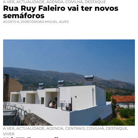
A VER
,
ACTUALIDADE
,
AGENDA
,
COVILHÃ
,
DESTAQUE
Rua Ruy Faleiro vai ter novos
semáforos
AGOSTO 6, 2026
11:09
JOAO MIGUEL ALVES
A VER
,
ACTUALIDADE
,
AGENDA
,
CENTRAIS
,
COVILHÃ
,
DESTAQUE
,
VIVER