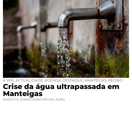
A VER
,
ACTUALIDADE
,
AGENDA
,
DESTAQUE
,
MANTEIGAS
,
REGIÃO
Crise da água ultrapassada em
Manteigas
AGOSTO 6, 2026
15:11
JOAO MIGUEL ALVES