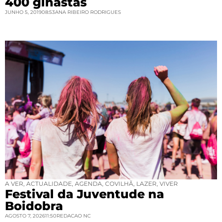
400 ginastas
JUNHO 5, 2019
08:53
ANA RIBEIRO RODRIGUES
A VER
,
ACTUALIDADE
,
AGENDA
,
COVILHÃ
,
LAZER
,
VIVER
Festival da Juventude na
Boidobra
AGOSTO 7, 2026
11:50
REDACAO NC