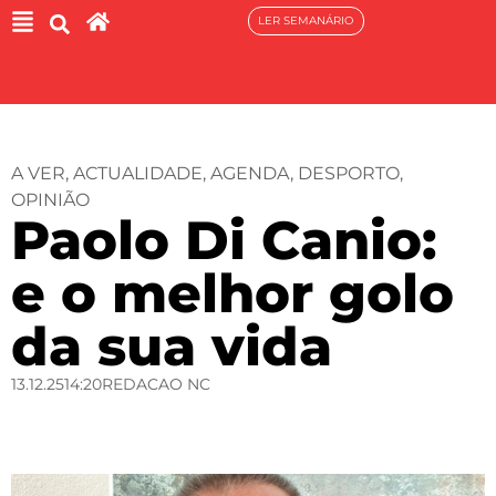
LER SEMANÁRIO
A VER
,
ACTUALIDADE
,
AGENDA
,
DESPORTO
,
OPINIÃO
Paolo Di Canio:
e o melhor golo
da sua vida
13.12.25
14:20
REDACAO NC