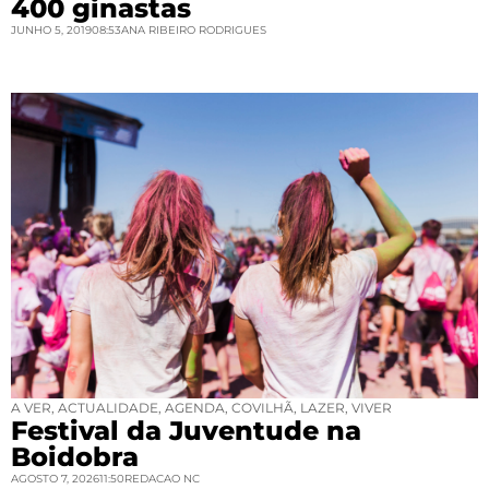
400 ginastas
JUNHO 5, 2019
08:53
ANA RIBEIRO RODRIGUES
A VER
,
ACTUALIDADE
,
AGENDA
,
COVILHÃ
,
LAZER
,
VIVER
Festival da Juventude na
Boidobra
AGOSTO 7, 2026
11:50
REDACAO NC