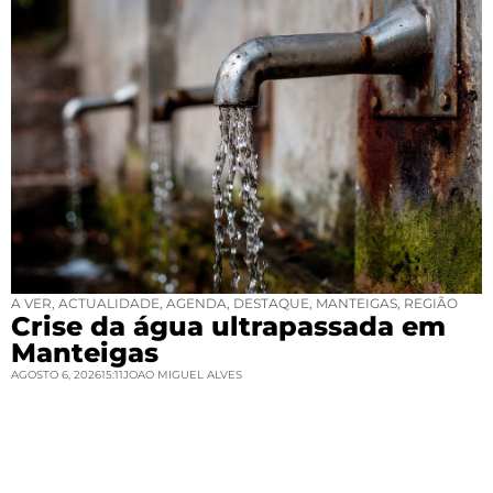
A VER
,
ACTUALIDADE
,
AGENDA
,
DESTAQUE
,
MANTEIGAS
,
REGIÃO
Crise da água ultrapassada em
Manteigas
AGOSTO 6, 2026
15:11
JOAO MIGUEL ALVES