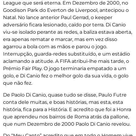
League que será eterna. Em Dezembro de 2000, no
Goodison Park do Everton de Liverpool, antecipou o
Natal. No lance anterior Paul Gerrad, o keeper
adversário ficara lesionado, caído por terra. Di Canio
viu-se isolado perante as redes, a baliza estava aberta,
era apenas rematar e marcar, mas em vez disso
agarrou a bola com as mãos e parou o jogo.
Interrupção, guarda-redes substituído, e um estádio
aclamando a atitude. A FIFA atribui-lhe mais tarde, o
Prémio Fair Play. O jogo terminaria empatado a um
golo, e Di Canio fez o melhor golo da sua vida, o golo
que não fez.
De Paolo Di Canio, quase tudo se disse, Paulo Futre
conta dele muitas, e boas histórias, mas esta, esta
história, fica para a História. E acredito que foi a Honra
que aprendeu nos bairros de Roma atrás da pallone,
que num Dezembro de 2000 Paolo Di Canio revelou.
Do “Meu Canto” acredito que em todo o Homem vive