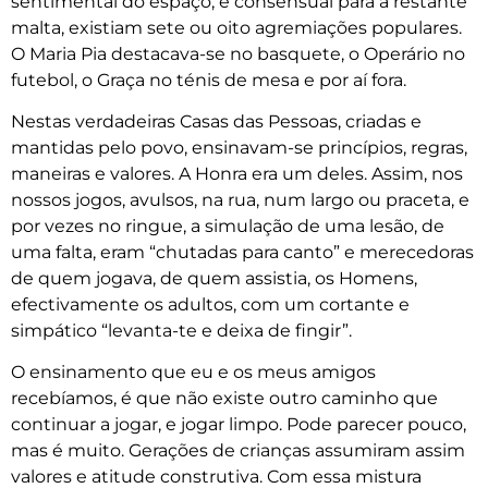
sentimental do espaço, e consensual para a restante
malta, existiam sete ou oito agremiações populares.
O Maria Pia destacava-se no basquete, o Operário no
futebol, o Graça no ténis de mesa e por aí fora.
Nestas verdadeiras Casas das Pessoas, criadas e
mantidas pelo povo, ensinavam-se princípios, regras,
maneiras e valores. A Honra era um deles. Assim, nos
nossos jogos, avulsos, na rua, num largo ou praceta, e
por vezes no ringue, a simulação de uma lesão, de
uma falta, eram “chutadas para canto” e merecedoras
de quem jogava, de quem assistia, os Homens,
efectivamente os adultos, com um cortante e
simpático “levanta-te e deixa de fingir”.
O ensinamento que eu e os meus amigos
recebíamos, é que não existe outro caminho que
continuar a jogar, e jogar limpo. Pode parecer pouco,
mas é muito. Gerações de crianças assumiram assim
valores e atitude construtiva. Com essa mistura