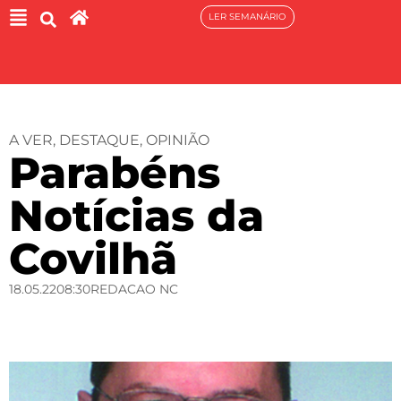
LER SEMANÁRIO
A VER
,
DESTAQUE
,
OPINIÃO
Parabéns
Notícias da
Covilhã
18.05.22
08:30
REDACAO NC