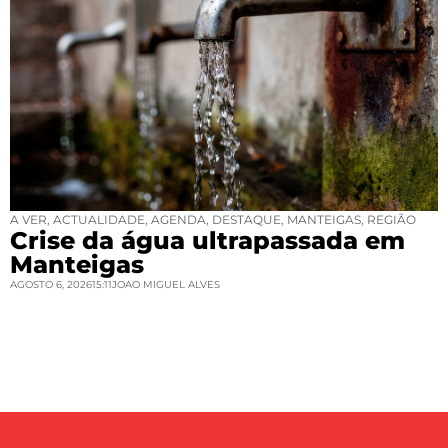
A VER
,
ACTUALIDADE
,
AGENDA
,
DESTAQUE
,
MANTEIGAS
,
REGIÃO
Crise da água ultrapassada em
Manteigas
AGOSTO 6, 2026
15:11
JOAO MIGUEL ALVES