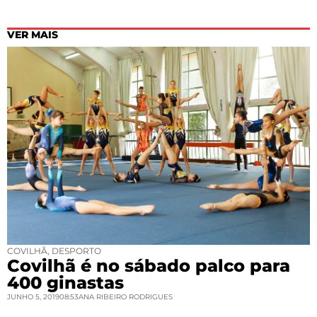
VER MAIS
COVILHÃ
,
DESPORTO
Covilhã é no sábado palco para
400 ginastas
JUNHO 5, 2019
08:53
ANA RIBEIRO RODRIGUES