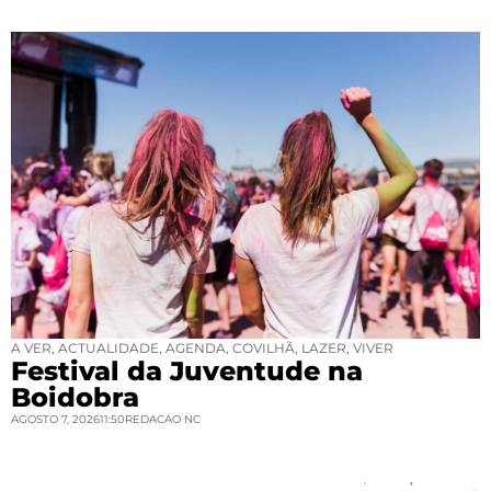
A VER
,
ACTUALIDADE
,
AGENDA
,
COVILHÃ
,
LAZER
,
VIVER
Festival da Juventude na
Boidobra
AGOSTO 7, 2026
11:50
REDACAO NC