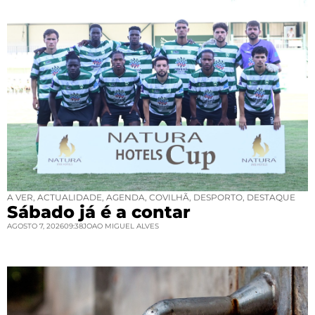
A VER
,
ACTUALIDADE
,
AGENDA
,
COVILHÃ
,
DESPORTO
,
DESTAQUE
Sábado já é a contar
AGOSTO 7, 2026
09:38
JOAO MIGUEL ALVES