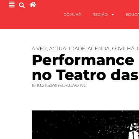
COVILHÃ
REGIÃO
EDUC
A VER
,
ACTUALIDADE
,
AGENDA
,
COVILHÃ
,
Performance a
no Teatro das
15.10.21
13:59
REDACAO NC