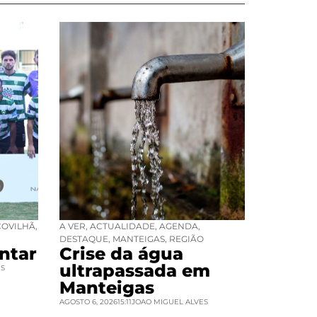
COVILHÃ
,
A VER
,
ACTUALIDADE
,
AGENDA
,
DESTAQUE
,
MANTEIGAS
,
REGIÃO
ntar
Crise da água
ultrapassada em
ES
Manteigas
AGOSTO 6, 2026
15:11
JOAO MIGUEL ALVES