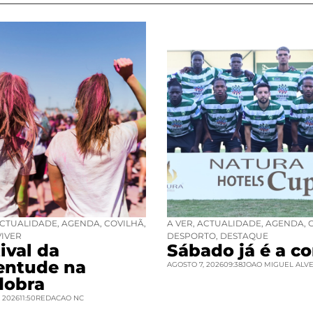
CTUALIDADE
,
AGENDA
,
COVILHÃ
,
A VER
,
ACTUALIDADE
,
AGENDA
,
VIVER
DESPORTO
,
DESTAQUE
ival da
Sábado já é a co
entude na
AGOSTO 7, 2026
09:38
JOAO MIGUEL ALV
dobra
 2026
11:50
REDACAO NC