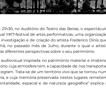
s 21h30, no Auditório do Teatro das Beiras, o espectácul
val Y#17-festival de artes performativas, uma organizaçã
investigação e de criação do artista Frederico Dinis qu
lhã, no passado mês de Julho, durante o qual o artist
lar diferentes perspectivas sobre o seu património.
udiovisual inspirada no património material e imateria
ritório cuja atmosfera tem a capacidade de nos transporta
tegram. Trata-se de um território vivo que se tornou nu
tória, e cuja memória preservada nestes lugares remete
aridade, espacial e de natureza geográfica” explica 