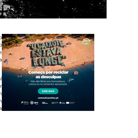
o
o
e
a
l
r
m
m
a