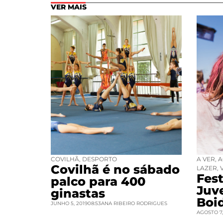
VER MAIS
COVILHÃ
,
DESPORTO
A VER
,
A
Covilhã é no sábado
LAZER
,
Fest
palco para 400
Juv
ginastas
Boi
JUNHO 5, 2019
08:53
ANA RIBEIRO RODRIGUES
AGOSTO 7,