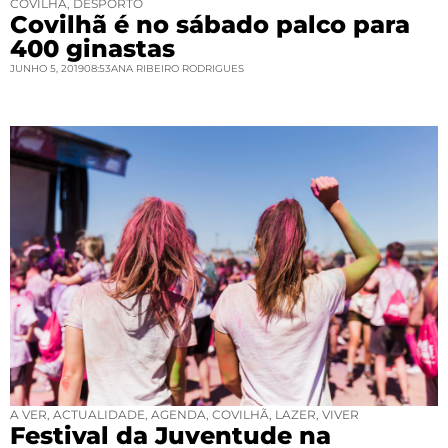
COVILHÃ
,
DESPORTO
Covilhã é no sábado palco para
400 ginastas
JUNHO 5, 2019
08:53
ANA RIBEIRO RODRIGUES
A VER
,
ACTUALIDADE
,
AGENDA
,
COVILHÃ
,
LAZER
,
VIVER
Festival da Juventude na