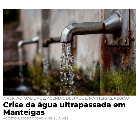
A VER
,
ACTUALIDADE
,
AGENDA
,
DESTAQUE
,
MANTEIGAS
,
REGIÃO
Crise da água ultrapassada em
Manteigas
AGOSTO 6, 2026
15:11
JOAO MIGUEL ALVES