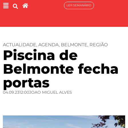
LER SEMANÁRIO
ACTUALIDADE
,
AGENDA
,
BELMONTE
,
REGIÃO
Piscina de
Belmonte fecha
portas
04.09.23
12:00
JOAO MIGUEL ALVES