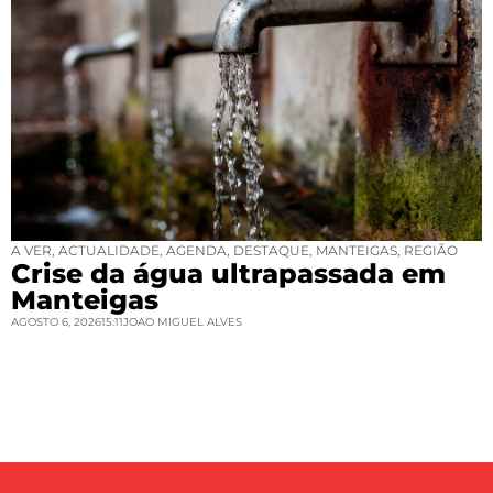
A VER
,
ACTUALIDADE
,
AGENDA
,
DESTAQUE
,
MANTEIGAS
,
REGIÃO
Crise da água ultrapassada em
Manteigas
AGOSTO 6, 2026
15:11
JOAO MIGUEL ALVES