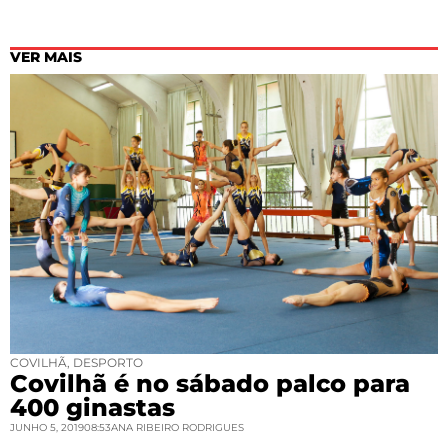
VER MAIS
COVILHÃ
,
DESPORTO
Covilhã é no sábado palco para
400 ginastas
JUNHO 5, 2019
08:53
ANA RIBEIRO RODRIGUES