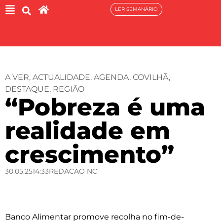
LER SEMANÁRIO
A VER
,
ACTUALIDADE
,
AGENDA
,
COVILHÃ
,
DESTAQUE
,
REGIÃO
“Pobreza é uma
realidade em
crescimento”
30.05.25
14:33
REDACAO NC
Banco Alimentar promove recolha no fim-de-