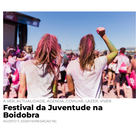
A VER
,
ACTUALIDADE
,
AGENDA
,
COVILHÃ
,
LAZER
,
VIVER
Festival da Juventude na
Boidobra
AGOSTO 7, 2026
11:50
REDACAO NC