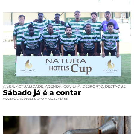
A VER
,
ACTUALIDADE
,
AGENDA
,
COVILHÃ
,
DESPORTO
,
DESTAQUE
Sábado já é a contar
AGOSTO 7, 2026
09:38
JOAO MIGUEL ALVES