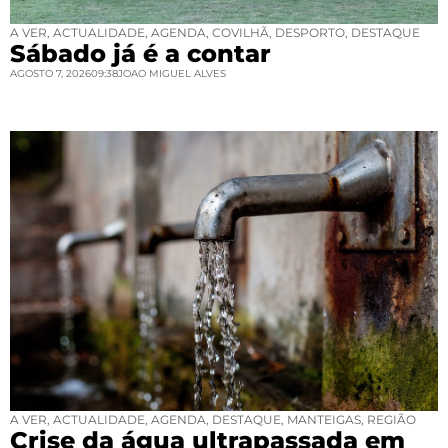
A VER
,
ACTUALIDADE
,
AGENDA
,
COVILHÃ
,
DESPORTO
,
DESTAQUE
Sábado já é a contar
AGOSTO 7, 2026
09:38
JOAO MIGUEL ALVES
A VER
,
ACTUALIDADE
,
AGENDA
,
DESTAQUE
,
MANTEIGAS
,
REGIÃO
Crise da água ultrapassada em