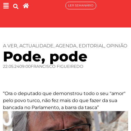
LER SEMANÁRIO
A VER
,
ACTUALIDADE
,
AGENDA
,
EDITORIAL
,
OPINIÃO
Pode, pode
22.05.24
09:00
FRANCISCO FIGUEIREDO
“Ora o deputado que demonstrou todo o seu "amor"
pelo povo turco, não fez mais do que fazer da sua
bancada no Parlamento, a barra da tasca”