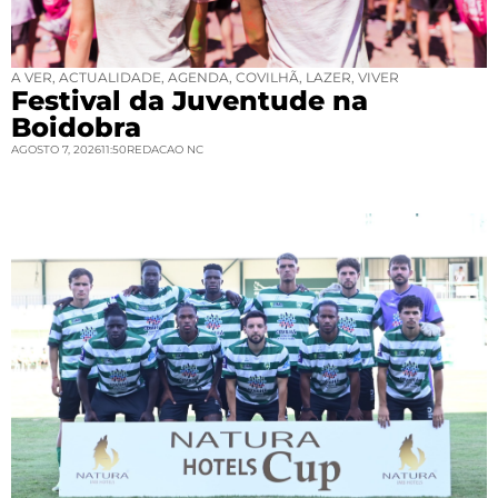
A VER
,
ACTUALIDADE
,
AGENDA
,
COVILHÃ
,
LAZER
,
VIVER
Festival da Juventude na
Boidobra
AGOSTO 7, 2026
11:50
REDACAO NC