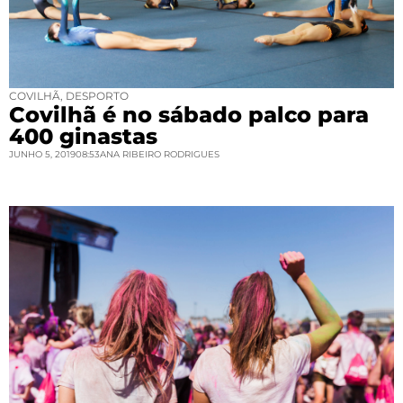
COVILHÃ
,
DESPORTO
Covilhã é no sábado palco para
400 ginastas
JUNHO 5, 2019
08:53
ANA RIBEIRO RODRIGUES