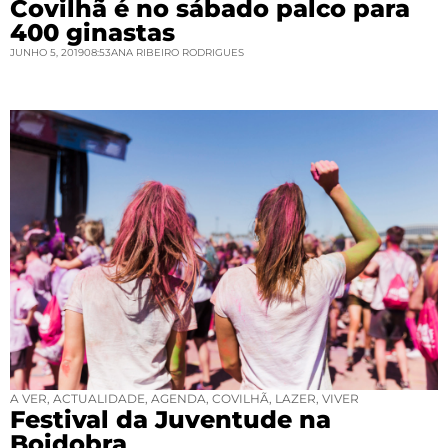
Covilhã é no sábado palco para
400 ginastas
JUNHO 5, 2019
08:53
ANA RIBEIRO RODRIGUES
A VER
,
ACTUALIDADE
,
AGENDA
,
COVILHÃ
,
LAZER
,
VIVER
Festival da Juventude na
Boidobra