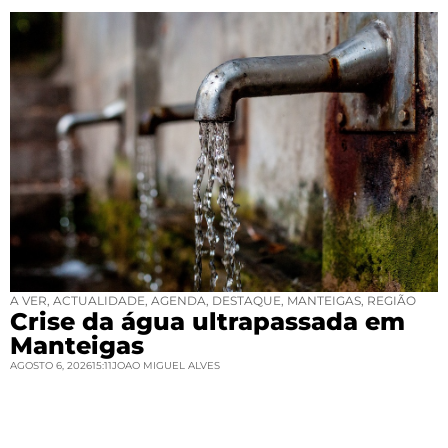
A VER
,
ACTUALIDADE
,
AGENDA
,
DESTAQUE
,
MANTEIGAS
,
REGIÃO
Crise da água ultrapassada em
Manteigas
AGOSTO 6, 2026
15:11
JOAO MIGUEL ALVES