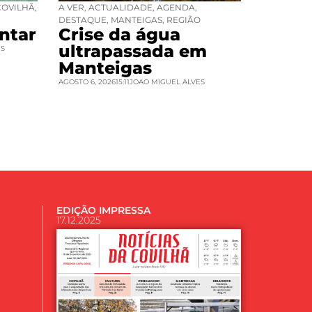
COVILHÃ
,
A VER
,
ACTUALIDADE
,
AGENDA
,
DESTAQUE
,
MANTEIGAS
,
REGIÃO
ntar
Crise da água
ultrapassada em
ES
Manteigas
AGOSTO 6, 2026
15:11
JOAO MIGUEL ALVES
EDIÇÃO IMPRESSA
17.12.2025