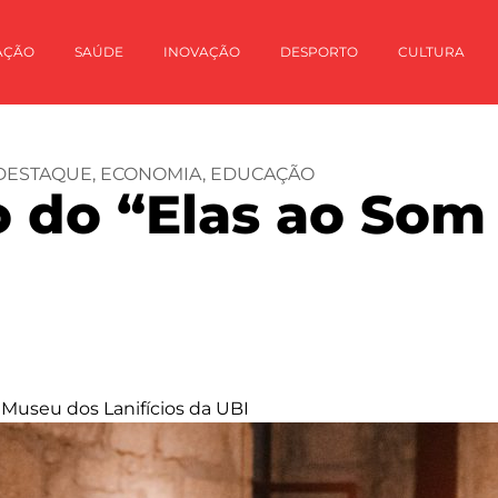
AÇÃO
SAÚDE
INOVAÇÃO
DESPORTO
CULTURA
DESTAQUE
,
ECONOMIA
,
EDUCAÇÃO
 do “Elas ao Som
o Museu dos Lanifícios da UBI