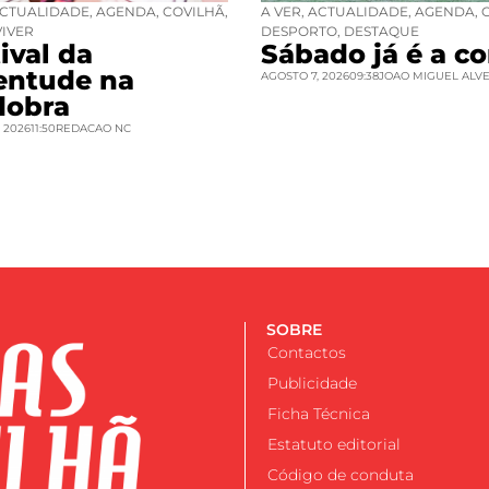
CTUALIDADE
,
AGENDA
,
COVILHÃ
,
A VER
,
ACTUALIDADE
,
AGENDA
,
VIVER
DESPORTO
,
DESTAQUE
ival da
Sábado já é a co
entude na
AGOSTO 7, 2026
09:38
JOAO MIGUEL ALV
dobra
 2026
11:50
REDACAO NC
SOBRE
Contactos
Publicidade
Ficha Técnica
Estatuto editorial
Código de conduta