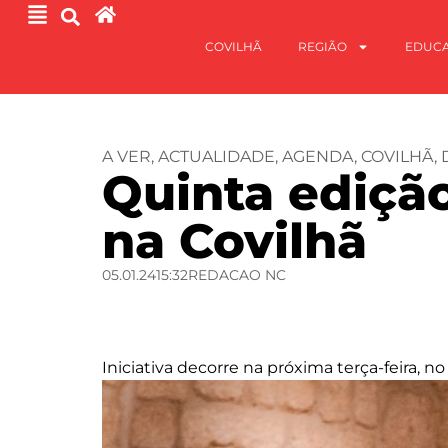
COVILHÃ
REGIÃO
EDUC
A VER
,
ACTUALIDADE
,
AGENDA
,
COVILHÃ
,
Quinta edição
na Covilhã
05.01.24
15:32
REDACAO NC
Iniciativa decorre na próxima terça-feira, n