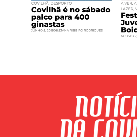
COVILHÃ
,
DESPORTO
A VER
,
A
Covilhã é no sábado
LAZER
,
Fest
palco para 400
Juv
ginastas
Boi
JUNHO 5, 2019
08:53
ANA RIBEIRO RODRIGUES
AGOSTO 7,