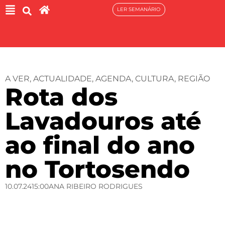
LER SEMANÁRIO
A VER
,
ACTUALIDADE
,
AGENDA
,
CULTURA
,
REGIÃO
Rota dos
Lavadouros até
ao final do ano
no Tortosendo
10.07.24
15:00
ANA RIBEIRO RODRIGUES