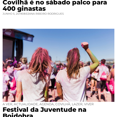
Covilhã é no sábado palco para
400 ginastas
JUNHO 5, 2019
08:53
ANA RIBEIRO RODRIGUES
A VER
,
ACTUALIDADE
,
AGENDA
,
COVILHÃ
,
LAZER
,
VIVER
Festival da Juventude na
Boidobra