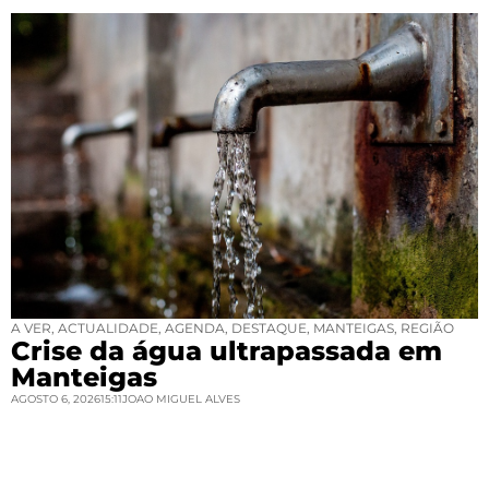
A VER
,
ACTUALIDADE
,
AGENDA
,
DESTAQUE
,
MANTEIGAS
,
REGIÃO
Crise da água ultrapassada em
Manteigas
AGOSTO 6, 2026
15:11
JOAO MIGUEL ALVES