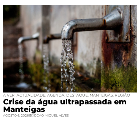
A VER
,
ACTUALIDADE
,
AGENDA
,
DESTAQUE
,
MANTEIGAS
,
REGIÃO
Crise da água ultrapassada em
Manteigas
AGOSTO 6, 2026
15:11
JOAO MIGUEL ALVES