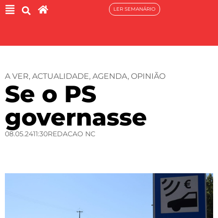
LER SEMANÁRIO
A VER
,
ACTUALIDADE
,
AGENDA
,
OPINIÃO
Se o PS
governasse
08.05.24
11:30
REDACAO NC