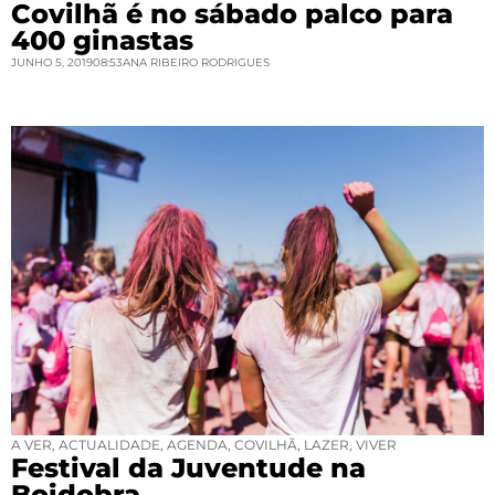
Covilhã é no sábado palco para
400 ginastas
JUNHO 5, 2019
08:53
ANA RIBEIRO RODRIGUES
A VER
,
ACTUALIDADE
,
AGENDA
,
COVILHÃ
,
LAZER
,
VIVER
Festival da Juventude na
Boidobra