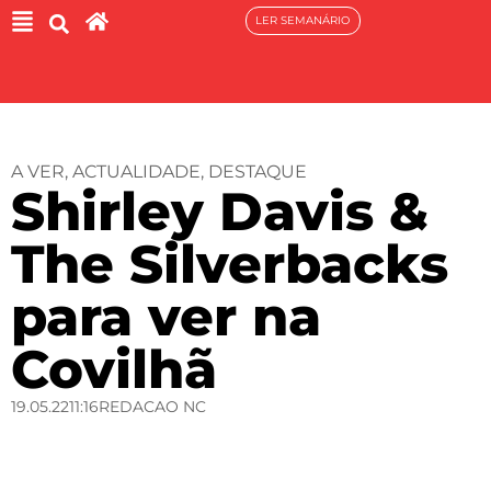
LER SEMANÁRIO
A VER
,
ACTUALIDADE
,
DESTAQUE
Shirley Davis &
The Silverbacks
para ver na
Covilhã
19.05.22
11:16
REDACAO NC