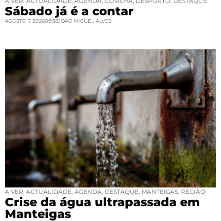
A VER
,
ACTUALIDADE
,
AGENDA
,
COVILHÃ
,
DESPORTO
,
DESTAQUE
Sábado já é a contar
AGOSTO 7, 2026
09:38
JOAO MIGUEL ALVES
A VER
,
ACTUALIDADE
,
AGENDA
,
DESTAQUE
,
MANTEIGAS
,
REGIÃO
Crise da água ultrapassada em
Manteigas