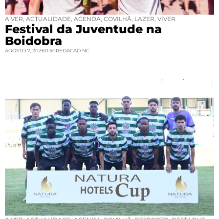
A VER
,
ACTUALIDADE
,
AGENDA
,
COVILHÃ
,
LAZER
,
VIVER
Festival da Juventude na
Boidobra
AGOSTO 7, 2026
11:50
REDACAO NC