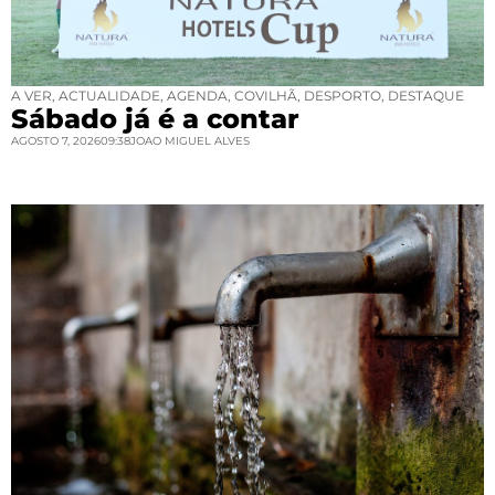
A VER
,
ACTUALIDADE
,
AGENDA
,
COVILHÃ
,
DESPORTO
,
DESTAQUE
Sábado já é a contar
AGOSTO 7, 2026
09:38
JOAO MIGUEL ALVES