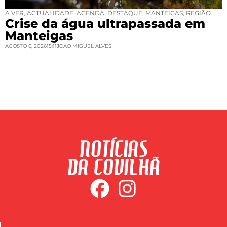
A VER
,
ACTUALIDADE
,
AGENDA
,
DESTAQUE
,
MANTEIGAS
,
REGIÃO
Crise da água ultrapassada em
Manteigas
AGOSTO 6, 2026
15:11
JOAO MIGUEL ALVES