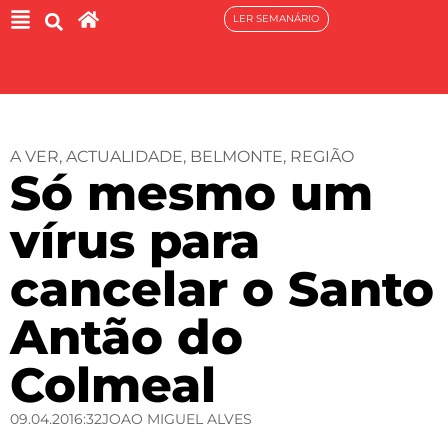
LER SEMANÁRIO
A VER
,
ACTUALIDADE
,
BELMONTE
,
REGIÃO
Só mesmo um
vírus para
cancelar o Santo
Antão do
Colmeal
09.04.20
16:32
JOAO MIGUEL ALVES