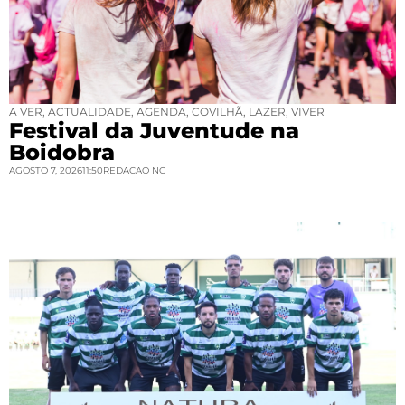
A VER
,
ACTUALIDADE
,
AGENDA
,
COVILHÃ
,
LAZER
,
VIVER
Festival da Juventude na
Boidobra
AGOSTO 7, 2026
11:50
REDACAO NC