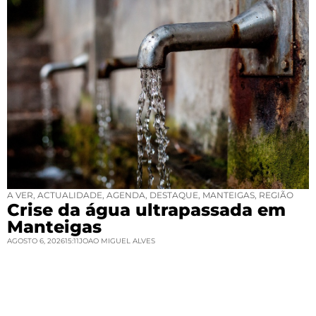
A VER
,
ACTUALIDADE
,
AGENDA
,
DESTAQUE
,
MANTEIGAS
,
REGIÃO
Crise da água ultrapassada em
Manteigas
AGOSTO 6, 2026
15:11
JOAO MIGUEL ALVES