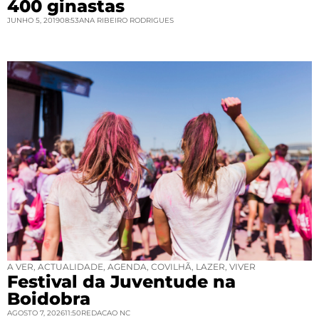
400 ginastas
JUNHO 5, 2019
08:53
ANA RIBEIRO RODRIGUES
A VER
,
ACTUALIDADE
,
AGENDA
,
COVILHÃ
,
LAZER
,
VIVER
Festival da Juventude na
Boidobra
AGOSTO 7, 2026
11:50
REDACAO NC