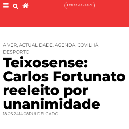
LER SEMANÁRIO
A VER
,
ACTUALIDADE
,
AGENDA
,
COVILHÃ
,
DESPORTO
Teixosense:
Carlos Fortunato
reeleito por
unanimidade
18.06.24
14:08
RUI DELGADO