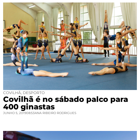
COVILHÃ
,
DESPORTO
Covilhã é no sábado palco para
400 ginastas
JUNHO 5, 2019
08:53
ANA RIBEIRO RODRIGUES