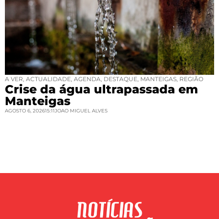
A VER
,
ACTUALIDADE
,
AGENDA
,
DESTAQUE
,
MANTEIGAS
,
REGIÃO
Crise da água ultrapassada em
Manteigas
AGOSTO 6, 2026
15:11
JOAO MIGUEL ALVES