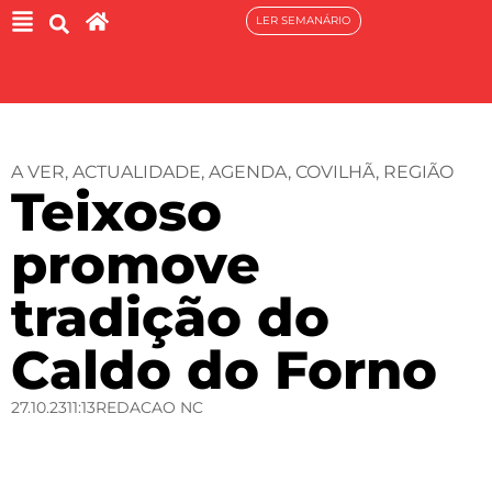
LER SEMANÁRIO
A VER
,
ACTUALIDADE
,
AGENDA
,
COVILHÃ
,
REGIÃO
Teixoso
promove
tradição do
Caldo do Forno
27.10.23
11:13
REDACAO NC