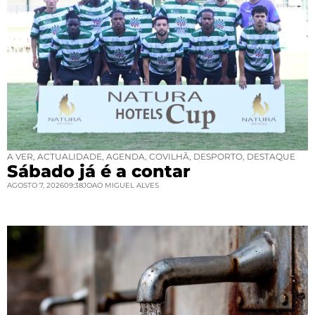
A VER
,
ACTUALIDADE
,
AGENDA
,
COVILHÃ
,
DESPORTO
,
DESTAQUE
Sábado já é a contar
AGOSTO 7, 2026
09:38
JOAO MIGUEL ALVES