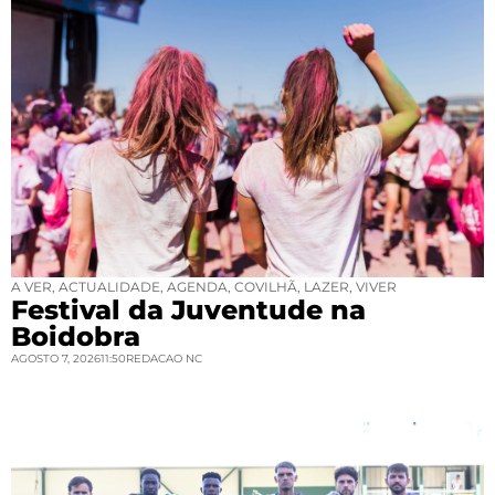
A VER
,
ACTUALIDADE
,
AGENDA
,
COVILHÃ
,
LAZER
,
VIVER
Festival da Juventude na
Boidobra
AGOSTO 7, 2026
11:50
REDACAO NC