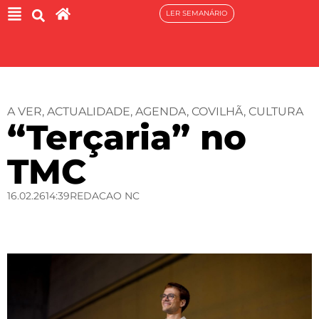
LER SEMANÁRIO
A VER
,
ACTUALIDADE
,
AGENDA
,
COVILHÃ
,
CULTURA
“Terçaria” no
TMC
16.02.26
14:39
REDACAO NC