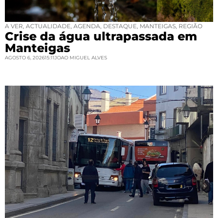
A VER
,
ACTUALIDADE
,
AGENDA
,
DESTAQUE
,
MANTEIGAS
,
REGIÃO
Crise da água ultrapassada em
Manteigas
AGOSTO 6, 2026
15:11
JOAO MIGUEL ALVES