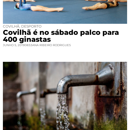
COVILHÃ
,
DESPORTO
Covilhã é no sábado palco para
400 ginastas
JUNHO 5, 2019
08:53
ANA RIBEIRO RODRIGUES