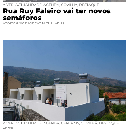
A VER
,
ACTUALIDADE
,
AGENDA
,
COVILHÃ
,
DESTAQUE
Rua Ruy Faleiro vai ter novos
semáforos
AGOSTO 6, 2026
11:09
JOAO MIGUEL ALVES
A VER
,
ACTUALIDADE
,
AGENDA
,
CENTRAIS
,
COVILHÃ
,
DESTAQUE
,
VIVER