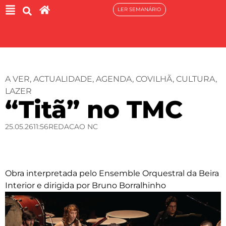
LER SEMANÁRIO
A VER
,
ACTUALIDADE
,
AGENDA
,
COVILHÃ
,
CULTURA
,
LAZER
“Titã” no TMC
25.05.26
11:56
REDACAO NC
Obra interpretada pelo Ensemble Orquestral da Beira
Interior e dirigida por Bruno Borralhinho