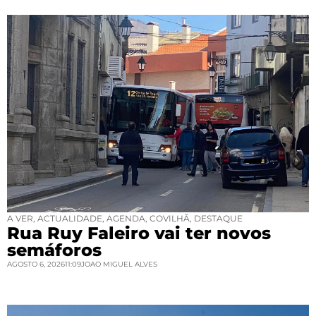
A VER
,
ACTUALIDADE
,
AGENDA
,
COVILHÃ
,
DESTAQUE
Rua Ruy Faleiro vai ter novos
semáforos
AGOSTO 6, 2026
11:09
JOAO MIGUEL ALVES