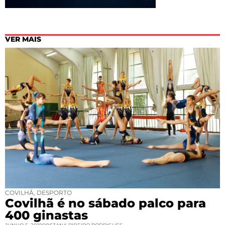
VER MAIS
COVILHÃ
,
DESPORTO
Covilhã é no sábado palco para
400 ginastas