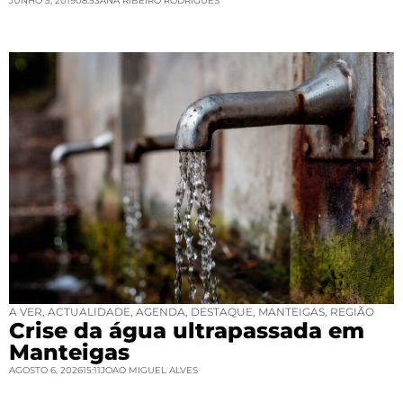
JUNHO 5, 2019
08:53
ANA RIBEIRO RODRIGUES
A VER
,
ACTUALIDADE
,
AGENDA
,
DESTAQUE
,
MANTEIGAS
,
REGIÃO
Crise da água ultrapassada em
Manteigas
AGOSTO 6, 2026
15:11
JOAO MIGUEL ALVES