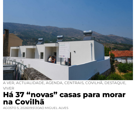
A VER
,
ACTUALIDADE
,
AGENDA
,
CENTRAIS
,
COVILHÃ
,
DESTAQUE
,
VIVER
Há 37 “novas” casas para morar
na Covilhã
AGOSTO 5, 2026
09:51
JOAO MIGUEL ALVES