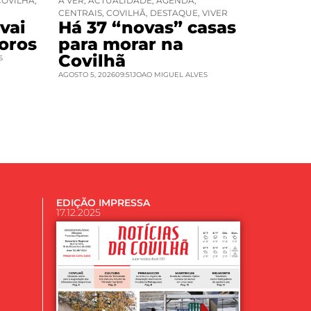
COVILHÃ
,
A VER
,
ACTUALIDADE
,
AGENDA
,
CENTRAIS
,
COVILHÃ
,
DESTAQUE
,
VIVER
vai
Há 37 “novas” casas
oros
para morar na
Covilhã
S
AGOSTO 5, 2026
09:51
JOAO MIGUEL ALVES
EDIÇÃO IMPRESSA
17.12.2025