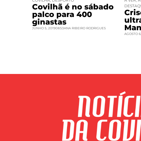
COVILHÃ
,
DESPORTO
A VER
,
A
Covilhã é no sábado
DESTAQ
Cri
palco para 400
ult
ginastas
Man
JUNHO 5, 2019
08:53
ANA RIBEIRO RODRIGUES
AGOSTO 6,