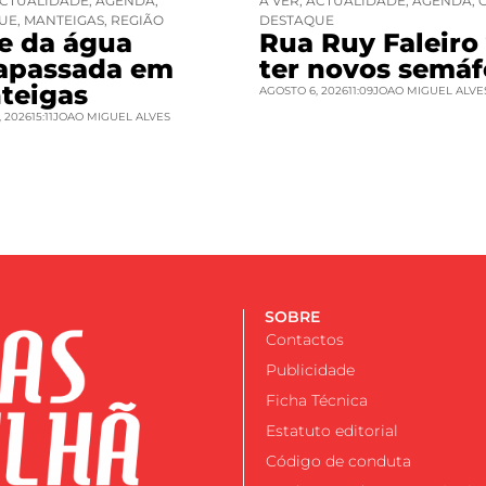
CTUALIDADE
,
AGENDA
,
A VER
,
ACTUALIDADE
,
AGENDA
,
UE
,
MANTEIGAS
,
REGIÃO
DESTAQUE
se da água
Rua Ruy Faleiro 
rapassada em
ter novos semáf
teigas
AGOSTO 6, 2026
11:09
JOAO MIGUEL ALVE
 2026
15:11
JOAO MIGUEL ALVES
SOBRE
Contactos
Publicidade
Ficha Técnica
Estatuto editorial
Código de conduta