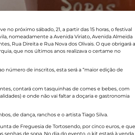
no próximo sábado, 21, a partir das 15 horas, o festival
 vila, nomeadamente a Avenida Viriato, Avenida Almeida
ntes, Rua Direita e Rua Nova dos Olivais. O que obrigará 
arquia, que nos últimos anos realizava o certame no
 número de inscritos, esta será a “maior edição de
antes, contará com tasquinhas de comes e bebes, com
lidades) e onde não vai faltar a doçaria e gastronomia
s, de dança, ranchos e o artista Tiago Silva.
 Junta de Freguesia de Tortosendo, por cinco euros, e qu
s senhas de sopa. No dia do evento, o kit estará à venda