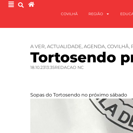
COVILHÃ
REGIÃO
EDUC
A VER
,
ACTUALIDADE
,
AGENDA
,
COVILHÃ
,
Tortosendo p
18.10.23
13:35
REDACAO NC
Sopas do Tortosendo no próximo sábado