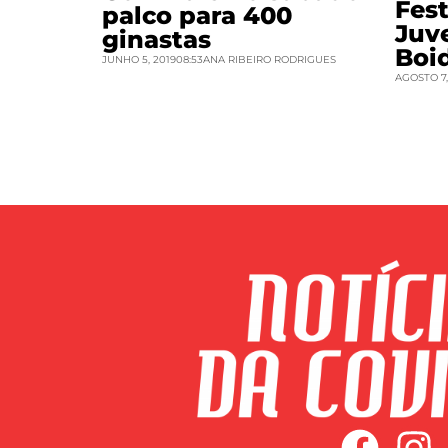
Fest
palco para 400
Juv
ginastas
Boi
JUNHO 5, 2019
08:53
ANA RIBEIRO RODRIGUES
AGOSTO 7,