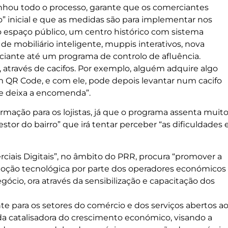
nhou todo o processo, garante que os comerciantes
o” inicial e que as medidas são para implementar nos
o espaço público, um centro histórico com sistema
de mobiliário inteligente, muppis interativos, nova
erciante até um programa de controlo de afluência.
través de cacifos. Por exemplo, alguém adquire algo
um QR Code, e com ele, pode depois levantar num cacifo
te deixa a encomenda”.
ormação para os lojistas, já que o programa assenta muit
stor do bairro” que irá tentar perceber “as dificuldades 
iais Digitais”, no âmbito do PRR, procura “promover a
adoção tecnológica por parte dos operadores económicos
gócio, ora através da sensibilização e capacitação dos
te para os setores do comércio e dos serviços abertos a
 catalisadora do crescimento económico, visando a