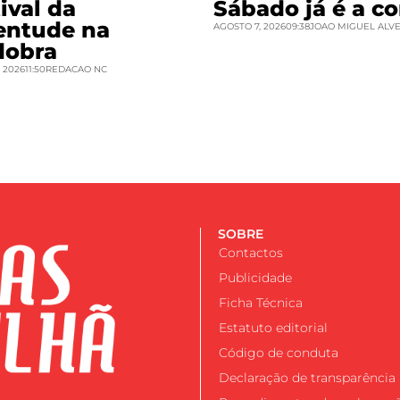
ival da
Sábado já é a co
entude na
AGOSTO 7, 2026
09:38
JOAO MIGUEL ALV
dobra
 2026
11:50
REDACAO NC
SOBRE
Contactos
Publicidade
Ficha Técnica
Estatuto editorial
Código de conduta
Declaração de transparência