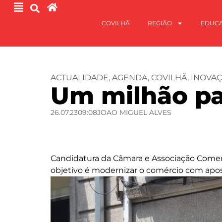
COVILHÃ
REGIÃO
EDUC
ACTUALIDADE
,
AGENDA
,
COVILHÃ
,
INOVA
Um milhão pa
26.07.23
09:08
JOAO MIGUEL ALVES
Candidatura da Câmara e Associação Comerci
objetivo é modernizar o comércio com apos