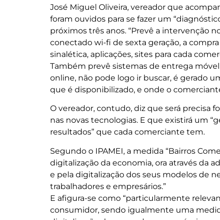
José Miguel Oliveira, vereador que acompa
foram ouvidos para se fazer um “diagnóstic
próximos três anos. “Prevê a intervenção n
conectado wi-fi de sexta geração, a compra 
sinalética, aplicações, sites para cada com
Também prevê sistemas de entrega móvel, a
online, não pode logo ir buscar, é gerado 
que é disponibilizado, e onde o comercian
O vereador, contudo, diz que será precisa f
nas novas tecnologias. E que existirá um “ge
resultados” que cada comerciante tem.
Segundo o IPAMEI, a medida “Bairros Comerc
digitalização da economia, ora através da 
e pela digitalização dos seus modelos de ne
trabalhadores e empresários.”
E afigura-se como “particularmente relevan
consumidor, sendo igualmente uma medida