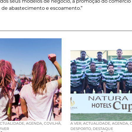
e dos seus modelos de negócio, a promoção do comércio
as de abastecimento e escoamento.”
CTUALIDADE
,
AGENDA
,
COVILHÃ
,
A VER
,
ACTUALIDADE
,
AGENDA
,
VIVER
DESPORTO
,
DESTAQUE