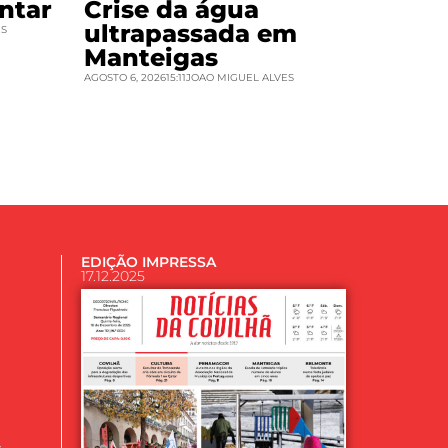
ntar
Crise da água
ultrapassada em
ES
Manteigas
AGOSTO 6, 2026
15:11
JOAO MIGUEL ALVES
EDIÇÃO IMPRESSA
17.12.2025