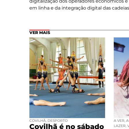
digitalização dos operadores económicos 
em linha e da integração digital das cadei
VER MAIS
COVILHÃ
,
DESPORTO
A VER
,
A
Covilhã é no sábado
LAZER
,