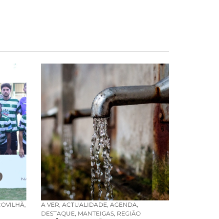
COVILHÃ
,
A VER
,
ACTUALIDADE
,
AGENDA
,
DESTAQUE
,
MANTEIGAS
,
REGIÃO