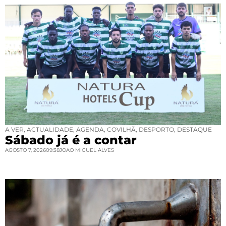
A VER
,
ACTUALIDADE
,
AGENDA
,
COVILHÃ
,
DESPORTO
,
DESTAQUE
Sábado já é a contar
AGOSTO 7, 2026
09:38
JOAO MIGUEL ALVES