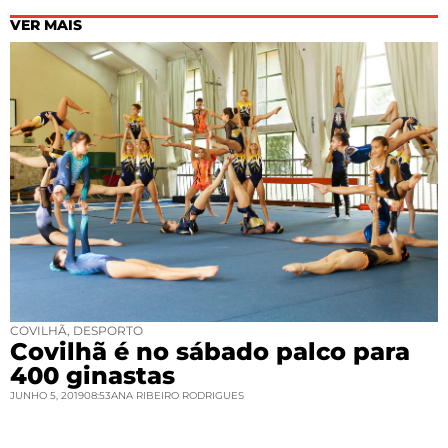
VER MAIS
COVILHÃ
,
DESPORTO
Covilhã é no sábado palco para
400 ginastas
JUNHO 5, 2019
08:53
ANA RIBEIRO RODRIGUES