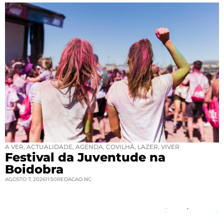
A VER
,
ACTUALIDADE
,
AGENDA
,
COVILHÃ
,
LAZER
,
VIVER
Festival da Juventude na
Boidobra
AGOSTO 7, 2026
11:50
REDACAO NC