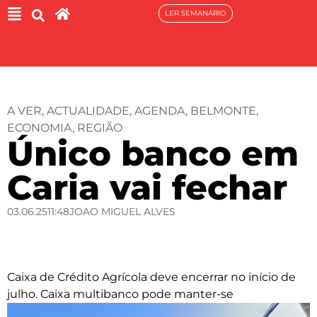
LER SEMANÁRIO
A VER
,
ACTUALIDADE
,
AGENDA
,
BELMONTE
,
ECONOMIA
,
REGIÃO
Único banco em
Caria vai fechar
03.06.25
11:48
JOAO MIGUEL ALVES
Caixa de Crédito Agrícola deve encerrar no início de
julho. Caixa multibanco pode manter-se