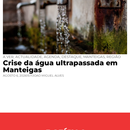
A VER
,
ACTUALIDADE
,
AGENDA
,
DESTAQUE
,
MANTEIGAS
,
REGIÃO
Crise da água ultrapassada em
Manteigas
AGOSTO 6, 2026
15:11
JOAO MIGUEL ALVES