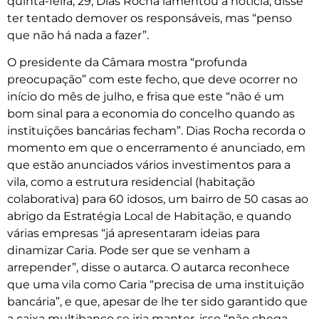
quinta-feira, 29, Dias Rocha lamentou a notícia, disse
ter tentado demover os responsáveis, mas “penso
que não há nada a fazer”.
O presidente da Câmara mostra “profunda
preocupação” com este fecho, que deve ocorrer no
início do mês de julho, e frisa que este “não é um
bom sinal para a economia do concelho quando as
instituições bancárias fecham”. Dias Rocha recorda o
momento em que o encerramento é anunciado, em
que estão anunciados vários investimentos para a
vila, como a estrutura residencial (habitação
colaborativa) para 60 idosos, um bairro de 50 casas ao
abrigo da Estratégia Local de Habitação, e quando
várias empresas “já apresentaram ideias para
dinamizar Caria. Pode ser que se venham a
arrepender”, disse o autarca. O autarca reconhece
que uma vila como Caria “precisa de uma instituição
bancária”, e que, apesar de lhe ter sido garantido que
a caixa multibanco se iria manter, isso “não chega,